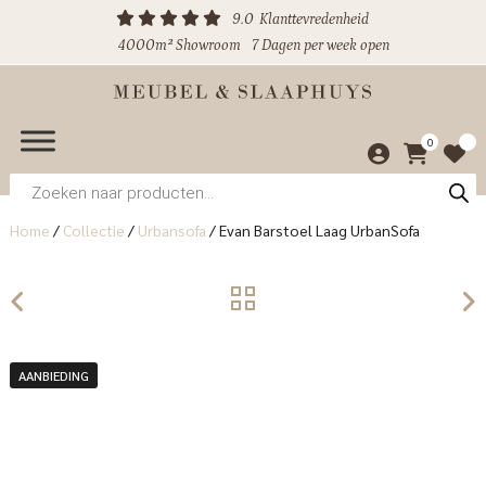
9.0
Klanttevredenheid
4000m² Showroom
7 Dagen per week open
0
Producten
zoeken
Home
/
Collectie
/
Urbansofa
/
Evan Barstoel Laag UrbanSofa
AANBIEDING