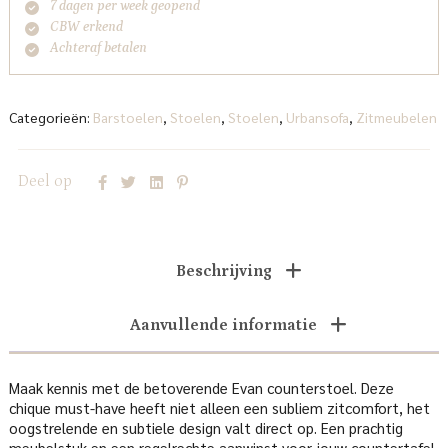
7 dagen per week geopend
CBW erkend
Achteraf betalen
Categorieën:
Barstoelen
,
Stoelen
,
Stoelen
,
Urbansofa
,
Zitmeubelen
Deel op
Beschrijving
Aanvullende informatie
Maak kennis met de betoverende Evan counterstoel. Deze
chique must-have heeft niet alleen een subliem zitcomfort, het
oogstrelende en subtiele design valt direct op. Een prachtig
meubelstuk en een regelrechte aanwinst voor jouw countertafel.