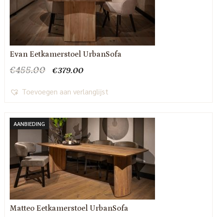
Evan Eetkamerstoel UrbanSofa
Oorspronkelijke
Huidige
€
455.00
€
379.00
prijs
prijs
was:
is:
Toevoegen aan verlanglijst
€455.00.
€379.00.
AANBIEDING
Matteo Eetkamerstoel UrbanSofa