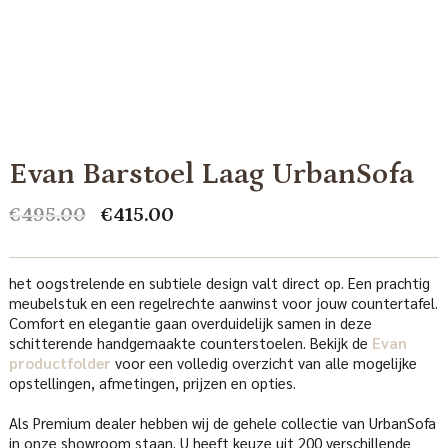
Evan Barstoel Laag UrbanSofa
Oorspronkelijke
Huidige
€
495.00
€
415.00
prijs
prijs
was:
is:
€495.00.
€415.00.
het oogstrelende en subtiele design valt direct op. Een prachtig
meubelstuk en een regelrechte aanwinst voor jouw countertafel.
Comfort en elegantie gaan overduidelijk samen in deze
schitterende handgemaakte counterstoelen. Bekijk de
Evan
productfolder
voor een volledig overzicht van alle mogelijke
opstellingen, afmetingen, prijzen en opties.
Als Premium dealer hebben wij de gehele collectie van UrbanSofa
in onze showroom staan. U heeft keuze uit 200 verschillende