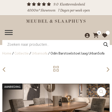
9.0
Klanttevredenheid
4000m² Showroom
7 Dagen per week open
0
Producten
zoeken
Home
/
Collectie
/
Urbansofa
/
Odin Barstoelstoel laag UrbanSofa
AANBIEDING