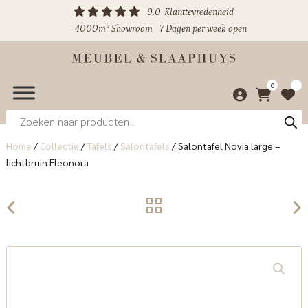
9.0
Klanttevredenheid
4000m² Showroom
7 Dagen per week open
0
Producten
zoeken
Home
/
Collectie
/
Tafels
/
Salontafels
/
Salontafel Novia large –
lichtbruin Eleonora