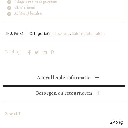
7 dagen per week geopend
CBW erkend
Achteraf betalen
Categorieën:
Eleonora
,
Salontafels
,
Tafels
SKU:
96541
Deel op
Aanvullende informatie
Bezorgen en retourneren
Gewicht
29.5 kg