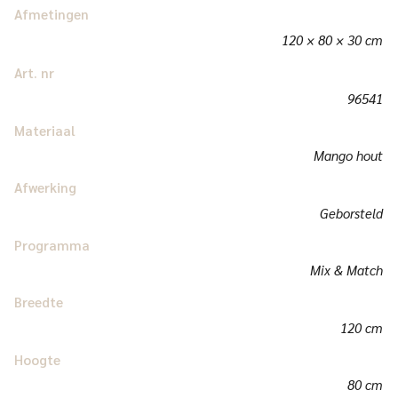
Afmetingen
120 × 80 × 30 cm
Art. nr
96541
Materiaal
Mango hout
Afwerking
Geborsteld
Programma
Mix & Match
Breedte
120 cm
Hoogte
80 cm