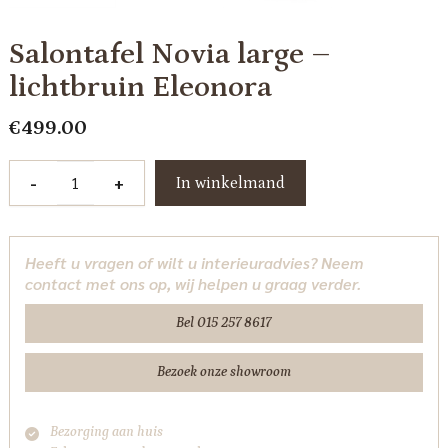
Salontafel Novia large –
lichtbruin Eleonora
€
499.00
Salontafel
-
+
In winkelmand
Novia
large
-
Heeft u vragen of wilt u interieuradvies? Neem
lichtbruin
contact met ons op, wij helpen u graag verder.
Eleonora
aantal
Bel 015 257 8617
Bezoek onze showroom
Bezorging aan huis