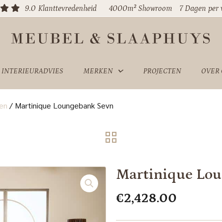
9.0
Klanttevredenheid
4000m² Showroom
7 Dagen per
INTERIEURADVIES
MERKEN
PROJECTEN
OVER
en
/
Martinique Loungebank Sevn
Martinique Lo
€
2,428.00