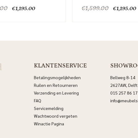
Oorspronkelijke
Huidige
Oorspronk
.00
€
1,599.00
€
1,195.00
€
1,195.00
prijs
prijs
prijs
p
was:
is:
was:
i
€1,599.00.
€1,195.00.
€1,599.00
d
KLANTENSERVICE
SHOWR
Betalingsmogelijkheden
Bellweg 8-14
Ruilen en Retourneren
2627AW, Delft
Verzending en Levering
015 257 86 17
FAQ
info@meubelsl
Servicemelding
Wachtwoord vergeten
Winactie Pagina