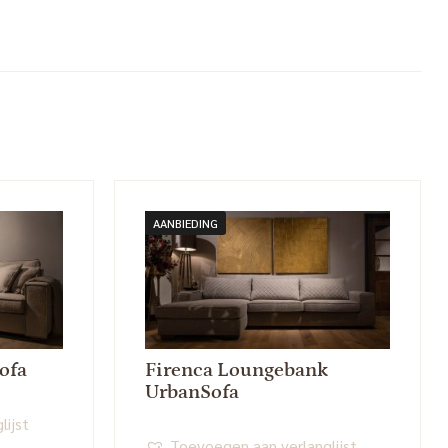
AANBIEDING
ofa
Firenca Loungebank
UrbanSofa
lijst
Toevoegen aan verlanglijst