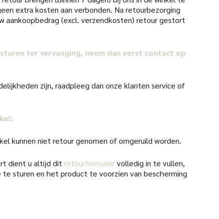
d geen extra kosten aan verbonden. Na retourbezorging
uw aankoopbedrag (excl. verzendkosten) retour gestort
il sturen ter vervanging, neem dan eerst contact op
elijkheden zijn, raadpleeg dan onze klanten service of
kel:
kel kunnen niet retour genomen of omgeruild worden.
t dient u altijd dit
retourformulier
volledig in te vullen,
 te sturen en het product te voorzien van bescherming