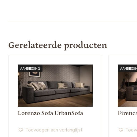
Gerelateerde producten
AANBIEDING
AANBIEDI
Lorenzo Sofa UrbanSofa
Firenc
Toevoegen aan verlanglijst
Toevo