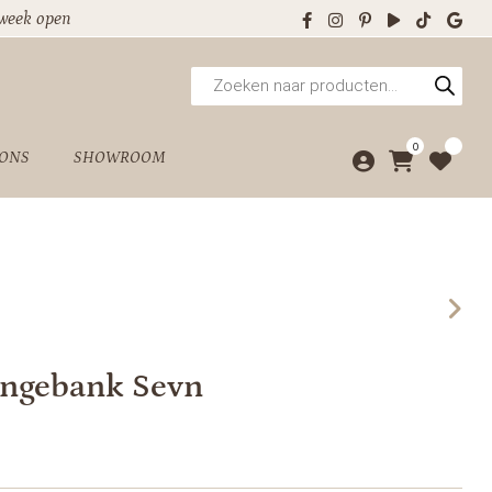
 week open
Producten
zoeken
0
 ONS
SHOWROOM
ungebank Sevn