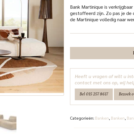
Bank Martinique is verkrijgbaar
gestoffeerd zijn. Zo pas je de
de Martinique volledig naar we
Heeft u vragen of wilt u i
contact met ons op, wij hel
Bel 015 257 8617
Bezoek 
Categorieën:
Banken
,
Banken
,
Ban