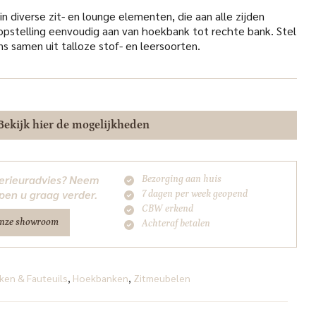
 in diverse zit- en lounge elementen, die aan alle zijden
 opstelling eenvoudig aan van hoekbank tot rechte bank. Stel
ns samen uit talloze stof- en leersoorten.
Bekijk hier de mogelijkheden
nterieuradvies? Neem
Bezorging aan huis
pen u graag verder.
7 dagen per week geopend
CBW erkend
onze showroom
Achteraf betalen
ken & Fauteuils
,
Hoekbanken
,
Zitmeubelen