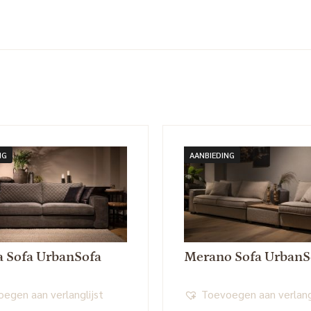
NG
AANBIEDING
a Sofa UrbanSofa
Merano Sofa UrbanS
egen aan verlanglijst
Toevoegen aan verlang