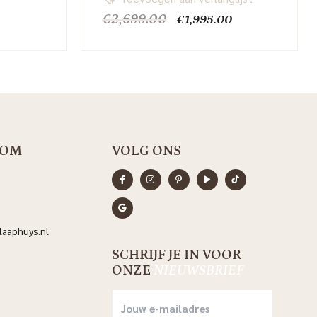
elijke
Huidige
Oorspronkelijke
Huidige
€
2,699.00
€
1,995.00
rijs
prijs
prijs
s:
was:
is:
.
€1,195.00.
€2,699.00.
€1,995.00.
OOM
VOLG ONS
aaphuys.nl
SCHRIJF JE IN VOOR
ONZE
NIEUWSBRIEF