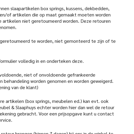
nen slaapartikelen box springs, kussens, dekbedden,
en/of artikelen die op maat gemaakt moeten worden
 artikelen niet geretourneerd worden. Deze retouren
genomen.
 geretourneerd te worden, niet gemonteerd te zijn of te
formulier volledig in en onderteken deze.
 voldoende, niet of onvoldoende gefrankeerde
 in behandeling worden genomen en worden geweigerd.
ening van de klant)
re artikelen (box springs, meubelen ed.) kan evt. ook
ubel & Slaaphuys echter worden hier dan wel de retour
 rekening gebracht. Voor een prijsopgave kunt u contact
rvice.
retour brengen (binnen 7 dagen) bij ons in de winkel te