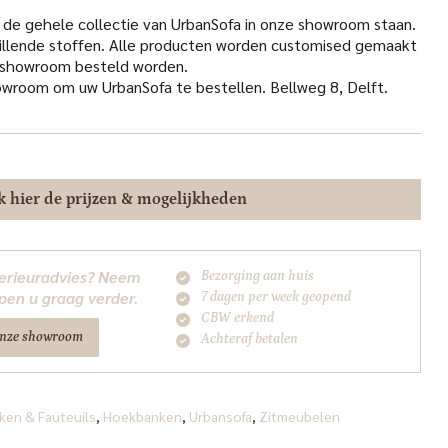
is:
0.
€795.00.
 de gehele collectie van UrbanSofa in onze showroom staan.
illende stoffen. Alle producten worden customised gemaakt
e showroom besteld worden.
wroom om uw UrbanSofa te bestellen. Bellweg 8, Delft.
k hier de prijzen & mogelijkheden
nterieuradvies? Neem
Bezorging aan huis
pen u graag verder.
7 dagen per week geopend
CBW erkend
onze showroom
Achteraf betalen
ken & Fauteuils
,
Hoekbanken
,
Urbansofa
,
Zitmeubelen