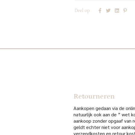
Deel op
Retourneren
Aankopen gedaan via de online
natuurlijk ook aan de ” wet k
aankoop zonder opgaaf van re
geldt echter niet voor aanko
verzendkosten en retour kost