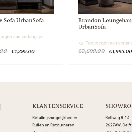
e Sofa UrbanSofa
Brandon Loungeban
UrbanSofa
egen aan verlanglijst
Toevoegen aan verlang
Oorspronkelijke
Huidige
Oorspronk
.00
€
2,699.00
€
1,295.00
€
1,995.00
prijs
prijs
prijs
was:
is:
was:
€1,699.00.
€1,295.00.
€2,699.00
d
KLANTENSERVICE
SHOWR
Betalingsmogelijkheden
Bellweg 8-14
Ruilen en Retourneren
2627AW, Delft