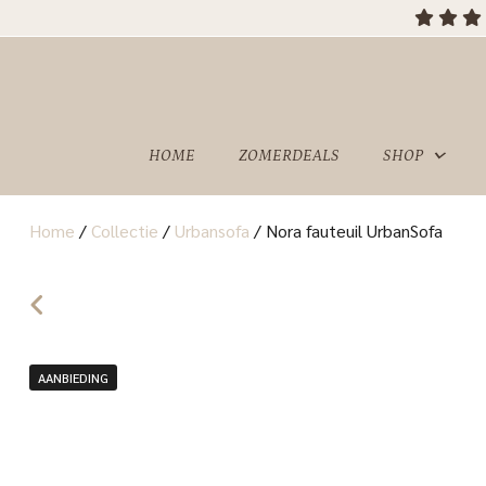
HOME
ZOMERDEALS
SHOP
Home
/
Collectie
/
Urbansofa
/
Nora fauteuil UrbanSofa
OVER
SHOWROOM
ONS
AANBIEDING