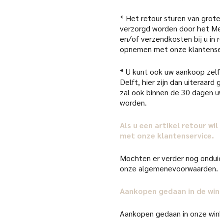
* Het retour sturen van grote
verzorgd worden door het Me
en/of verzendkosten bij u in
opnemen met onze klantense
* U kunt ook uw aankoop zelf 
Delft, hier zijn dan uiteraar
zal ook binnen de 30 dagen 
worden.
Als u een artikel retour w
met onze klantenservice.
Mochten er verder nog onduid
onze algemenevoorwaarden.
Aankopen gedaan in de win
Aankopen gedaan in onze win