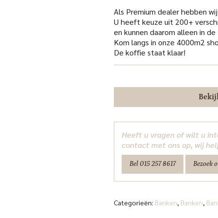
was:
€1,029.0
Als Premium dealer hebben wij
U heeft keuze uit 200+ versch
en kunnen daarom alleen in d
Kom langs in onze 4000m2 sho
De koffie staat klaar!
Bekij
Heeft u vragen of wilt u i
contact met ons op, wij hel
Bel 015 257 8617
Bezoek 
Categorieën:
Banken
,
Banken
,
Ban