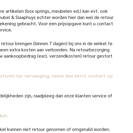
re artikelen (box springs, meubelen ed.) kan evt. ook
ubel & Slaaphuys echter worden hier dan wel de retour
 rekening gebracht. Voor een prijsopgave kunt u contact
rvice.
retour brengen (binnen 7 dagen) bij ons in de winkel te
d geen extra kosten aan verbonden. Na retourbezorging
uw aankoopbedrag (excl. verzendkosten) retour gestort
il sturen ter vervanging, neem dan eerst contact op
elijkheden zijn, raadpleeg dan onze klanten service of
kel:
kel kunnen niet retour genomen of omgeruild worden.