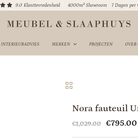
9.0
Klanttevredenheid
4000m² Showroom
7 Dagen per
INTERIEURADVIES
MERKEN
PROJECTEN
OVER
Nora fauteuil 
Oorspron
€
795.00
€
1,029.00
prijs