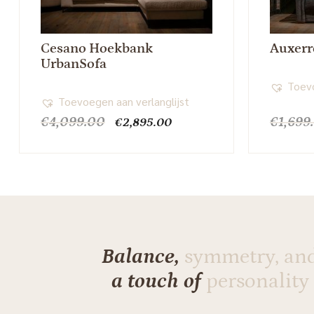
Cesano Hoekbank
Auxerr
UrbanSofa
Toevo
Toevoegen aan verlanglijst
Oorspronkelijke
Huidige
€
4,099.00
€
1,699
€
2,895.00
prijs
prijs
was:
is:
€4,099.00.
€2,895.00.
Balance,
symmetry, an
a touch of
personality