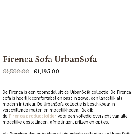
Firenca Sofa UrbanSofa
Oorspronkelijke
Huidige
€
1,599.00
€
1,195.00
prijs
prijs
was:
is:
€1,599.00.
€1,195.00.
De Firenca is een topmodel uit de UrbanSofa collectie. De Firenca
sofa is heerlijk comfortabel en past in zowel een landelijk als
modern interieur. De UrbanSofa collectie is beschikbaar in
verschillende maten en mogelijkheden. Bekijk
de
Firenca productfolder
voor een volledig overzicht van alle
mogelijke opstellingen, afmetingen, prijzen en opties.
Als Premium dealer hebben wij de gehele collectie van UrbanSofa