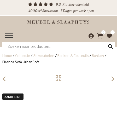
9.0
Klanttevredenheid
4000m² Showroom
7 Dagen per week open
0
Producten
zoeken
Home
/
Collectie
/
Zitmeubelen
/
Banken & Fauteuils
/
Banken
/
Firenca Sofa UrbanSofa
AANBIEDING