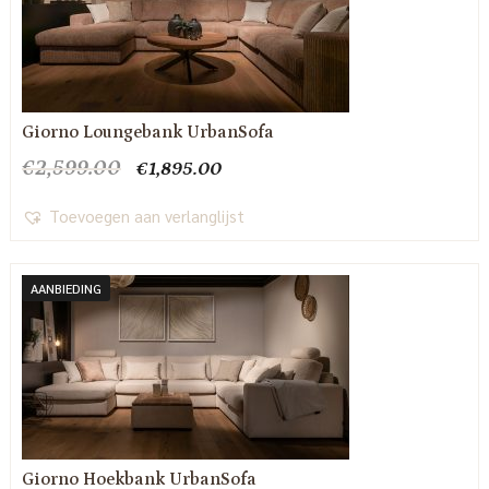
Giorno Loungebank UrbanSofa
Oorspronkelijke
Huidige
€
2,599.00
€
1,895.00
prijs
prijs
was:
is:
Toevoegen aan verlanglijst
€2,599.00.
€1,895.00.
AANBIEDING
Giorno Hoekbank UrbanSofa