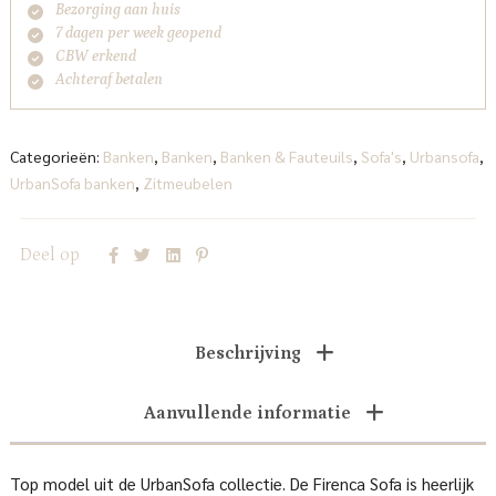
Bezorging aan huis
7 dagen per week geopend
CBW erkend
Achteraf betalen
Categorieën:
Banken
,
Banken
,
Banken & Fauteuils
,
Sofa's
,
Urbansofa
,
UrbanSofa banken
,
Zitmeubelen
Deel op
Beschrijving
Aanvullende informatie
Top model uit de UrbanSofa collectie. De Firenca Sofa is heerlijk