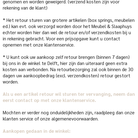
genomen en worden geweigerd. (verzend kosten zijn voor
rekening van de klant)
* Het retour sturen van grotere artikelen (box springs, meubelen
ed.) kan evt. ook verzorgd worden door het Meubel & Slaaphuys
echter worden hier dan wel de retour en/of verzendkosten bij u
in rekening gebracht. Voor een prijsopgave kunt u contact
opnemen met onze klantenservice.
* U kunt ook uw aankoop zelf retour brengen (binnen 7 dagen)
bij ons in de winkel te Delft, hier zijn dan uiteraard geen extra
kosten aan verbonden. Na retourbezorging zal ook binnen de 30
dagen uw aankoopbedrag (excl. verzendkosten) retour gestort
worden.
Als u een artikel retour wil sturen ter vervanging, neem dan
eerst contact op met onze klantenservice.
Mochten er verder nog onduidelijkheden zijn, raadpleeg dan onze
klanten service of onze algemenevoorwaarden.
Aankopen gedaan in de winkel: