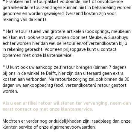
* Frankeer het retourpakket voldoende, niet of onvoldoende
gefrankeerde retourzendingen kunnen niet in behandeling worden
genomen en worden geweigerd. (verzend kosten zijn voor
rekening van de klant)
* Het retour sturen van grotere artikelen (box springs, meubelen
ed.) kan evt. ook verzorgd worden door het Meubel & Slaaphuys
echter worden hier dan wel de retour en/of verzendkosten bij u
in rekening gebracht. Voor een prijsopgave kunt u contact
opnemen met onze klantenservice.
* U kunt ook uw aankoop zelf retour brengen (binnen 7 dagen)
bij ons in de winkel te Delft, hier zijn dan uiteraard geen extra
kosten aan verbonden. Na retourbezorging zal ook binnen de 30
dagen uw aankoopbedrag (excl. verzendkosten) retour gestort
worden.
Als u een artikel retour wil sturen ter vervanging, neem dan
eerst contact op met onze klantenservice.
Mochten er verder nog onduidelijkheden zijn, raadpleeg dan onze
klanten service of onze algemenevoorwaarden.