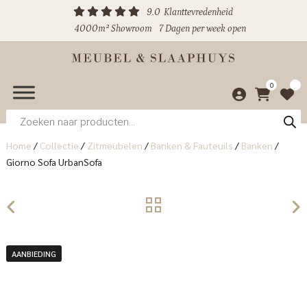
9.0
Klanttevredenheid
4000m² Showroom
7 Dagen per week open
0
Producten
zoeken
Home
/
Collectie
/
Zitmeubelen
/
Banken & Fauteuils
/
Banken
/
Giorno Sofa UrbanSofa
AANBIEDING