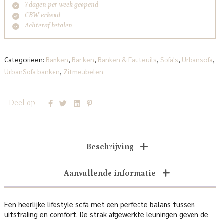
7 dagen per week geopend
CBW erkend
Achteraf betalen
Categorieën:
Banken
,
Banken
,
Banken & Fauteuils
,
Sofa's
,
Urbansofa
,
UrbanSofa banken
,
Zitmeubelen
Deel op
Beschrijving
Aanvullende informatie
Een heerlijke lifestyle sofa met een perfecte balans tussen
uitstraling en comfort. De strak afgewerkte leuningen geven de