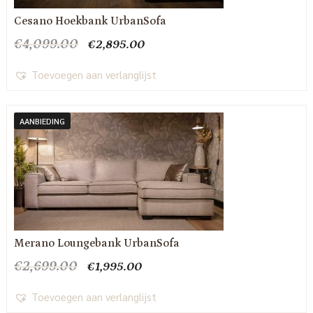
Cesano Hoekbank UrbanSofa
Oorspronkelijke
Huidige
€
4,099.00
€
2,895.00
prijs
prijs
was:
is:
Toevoegen aan verlanglijst
€4,099.00.
€2,895.00.
AANBIEDING
Merano Loungebank UrbanSofa
Oorspronkelijke
Huidige
€
2,699.00
€
1,995.00
prijs
prijs
was:
is:
Toevoegen aan verlanglijst