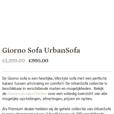
Giorno Sofa UrbanSofa
Oorspronkelijke
Huidige
€
1,399.00
€
995.00
prijs
prijs
was:
is:
€1,399.00.
€995.00.
De Giorno sofa is een heerlijke, lifestyle sofa met een perfecte
balans tussen uitstraling en comfort. De UrbanSofa collectie is
beschikbaar in verschillende maten en mogelijkheden. Bekijk
de
Giorno productfolder
voor een volledig overzicht van alle
mogelijke opstellingen, afmetingen, prijzen en opties.
Als Premium dealer hebben wij de gehele collectie van UrbanSofa
in onze showroom staan. U heeft keuze uit 200 verschillende