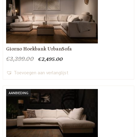
Giorno Hoekbank UrbanSofa
Oorspronkelijke
Huidige
€
3,399.00
€
2,495.00
prijs
prijs
was:
is:
Toevoegen aan verlanglijst
€3,399.00.
€2,495.00.
AANBIEDING