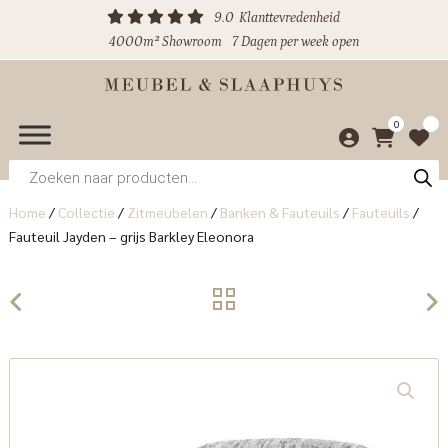
9.0
Klanttevredenheid
4000m² Showroom
7 Dagen per week open
0
Producten
zoeken
Home
/
Collectie
/
Zitmeubelen
/
Banken & Fauteuils
/
Fauteuils
/
Fauteuil Jayden – grijs Barkley Eleonora