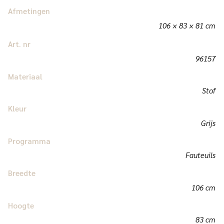
Afmetingen
106 × 83 × 81 cm
Art. nr
96157
Materiaal
Stof
Kleur
Grijs
Programma
Fauteuils
Breedte
106 cm
Hoogte
83 cm