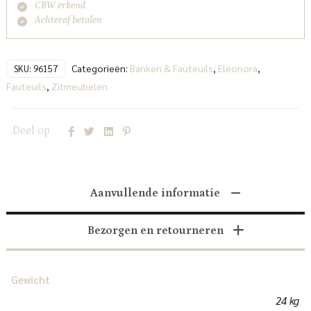
CBW erkend
Achteraf betalen
Categorieën:
Banken & Fauteuils
,
Eleonora
,
SKU:
96157
Fauteuils
,
Zitmeubelen
Deel op
Aanvullende informatie
Bezorgen en retourneren
Gewicht
24 kg