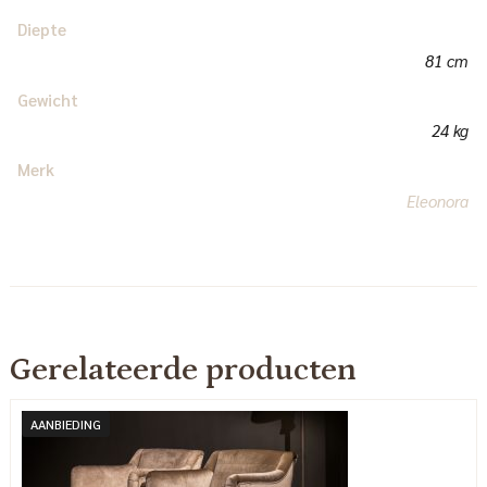
Diepte
81 cm
Gewicht
24 kg
Merk
Eleonora
Gerelateerde producten
AANBIEDING