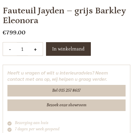
Fauteuil Jayden – grijs Barkley
Eleonora
€
799.00
Fauteuil
-
+
In winkelmand
Jayden
-
grijs
Heeft u vragen of wilt u interieuradvies? Neem
Barkley
contact met ons op, wij helpen u graag verder.
Eleonora
aantal
Bel 015 257 8617
Bezoek onze showroom
Bezorging aan huis
7 dagen per week geopend