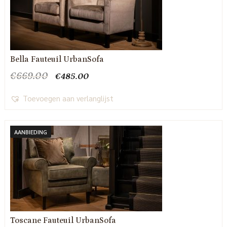
Bella Fauteuil UrbanSofa
Oorspronkelijke
Huidige
€
669.00
€
485.00
prijs
prijs
was:
is:
Toevoegen aan verlanglijst
€669.00.
€485.00.
AANBIEDING
Toscane Fauteuil UrbanSofa