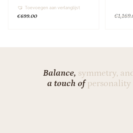
Toevoegen aan verlanglijst
€
1,169
€
699.00
Balance,
symmetry, an
a touch of
personality