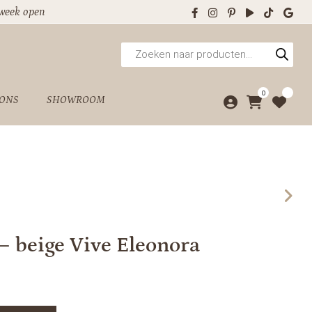
 week open
Producten
zoeken
0
 ONS
SHOWROOM
– beige Vive Eleonora