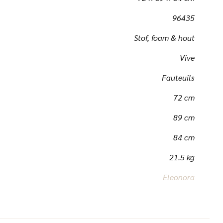
96435
Stof, foam & hout
Vive
Fauteuils
72 cm
89 cm
84 cm
21.5 kg
Eleonora