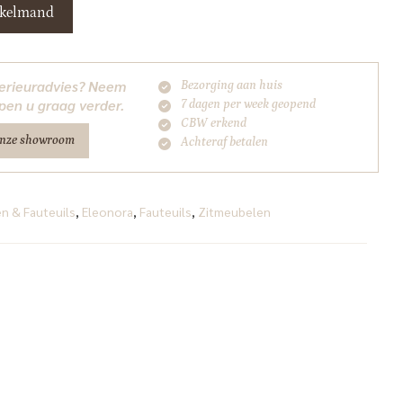
nkelmand
nterieuradvies? Neem
Bezorging aan huis
pen u graag verder.
7 dagen per week geopend
CBW erkend
onze showroom
Achteraf betalen
n & Fauteuils
,
Eleonora
,
Fauteuils
,
Zitmeubelen