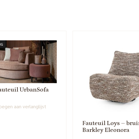
NG
auteuil UrbanSofa
egen aan verlanglijst
Fauteuil Loys – brui
Barkley Eleonora