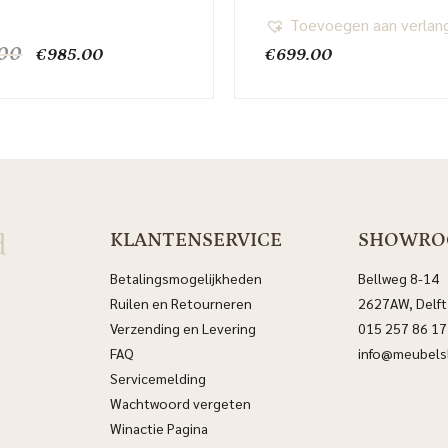
Toevoegen aan verlang
Oorspronkelijke
Huidige
.00
€
985.00
€
699.00
prijs
prijs
was:
is:
€1,169.00.
€985.00.
d
KLANTENSERVICE
SHOWR
Betalingsmogelijkheden
Bellweg 8-14
Ruilen en Retourneren
2627AW, Delft
Verzending en Levering
015 257 86 17
FAQ
info@meubelsl
Servicemelding
Wachtwoord vergeten
Winactie Pagina