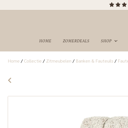
OVER
SHOWROOM
ONS
HOME
ZOMERDEALS
SHOP
Home
/
Collectie
/
Zitmeubelen
/
Banken & Fauteuils
/
Faute