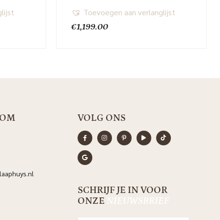
lijst
Toevoegen aan verlanglijst
€
1,199.00
OOM
VOLG ONS
aaphuys.nl
SCHRIJF JE IN VOOR
ONZE
NIEUWSBRIEF