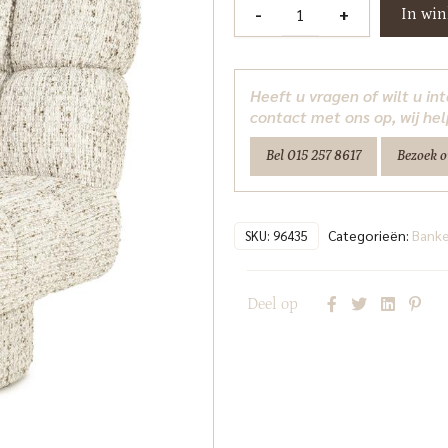
Fauteuil
-
+
In wi
Fenna
-
beige
Heeft u vragen of wilt u i
Vive
contact met ons op, wij hel
Eleonora
Bel 015 257 8617
Bezoek 
aantal
Categorieën:
Banke
SKU:
96435
Deel op