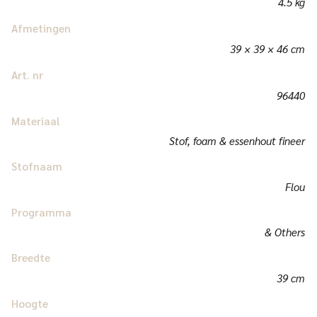
4.5 kg
Afmetingen
39 × 39 × 46 cm
Art. nr
96440
Materiaal
Stof, foam & essenhout fineer
Stofnaam
Flou
Programma
& Others
Breedte
39 cm
Hoogte