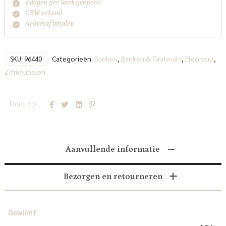
7 dagen per week geopend
CBW erkend
Achteraf betalen
Categorieën:
Banken
,
Banken & Fauteuils
,
Eleonora
,
SKU:
96440
Zitmeubelen
Deel op
Aanvullende informatie
Bezorgen en retourneren
Gewicht