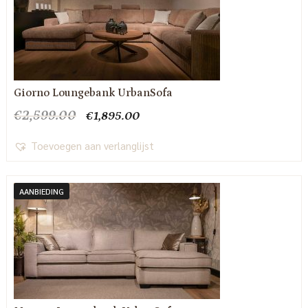
Giorno Loungebank UrbanSofa
Oorspronkelijke
Huidige
€
2,599.00
€
1,895.00
prijs
prijs
was:
is:
Toevoegen aan verlanglijst
€2,599.00.
€1,895.00.
AANBIEDING