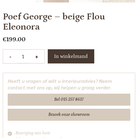
Poef George – beige Flou
Eleonora
€
199.00
Poef
-
+
In winkelmand
George
-
beige
Heeft u vragen of wilt u interieuradvies? Neem
Flou
contact met ons op, wij helpen u graag verder.
Eleonora
aantal
Bel 015 257 8617
Bezoek onze showroom
Bezorging aan huis