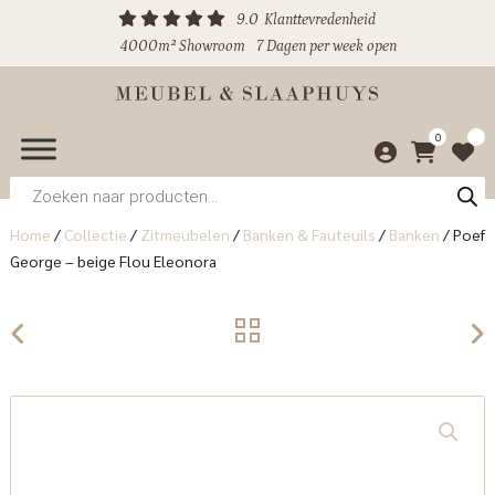
9.0
Klanttevredenheid
4000m² Showroom
7 Dagen per week open
0
Producten
zoeken
Home
/
Collectie
/
Zitmeubelen
/
Banken & Fauteuils
/
Banken
/
Poef
George – beige Flou Eleonora