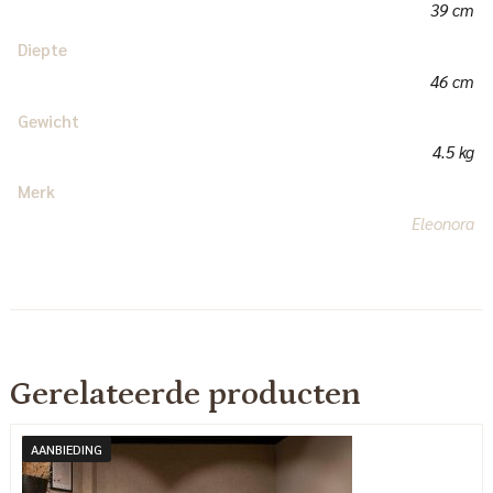
39 cm
Diepte
46 cm
Gewicht
4.5 kg
Merk
Eleonora
Gerelateerde producten
AANBIEDING