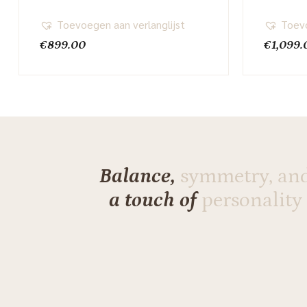
Toevoegen aan verlanglijst
Toevo
€
899.00
€
1,099.
Balance,
symmetry, an
a touch of
personality