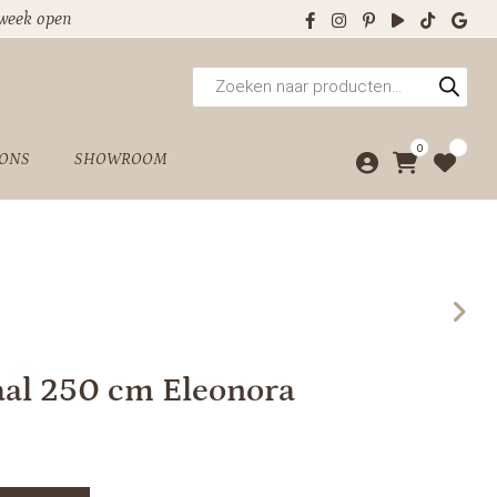
 week open
Producten
zoeken
0
 ONS
SHOWROOM
vaal 250 cm Eleonora