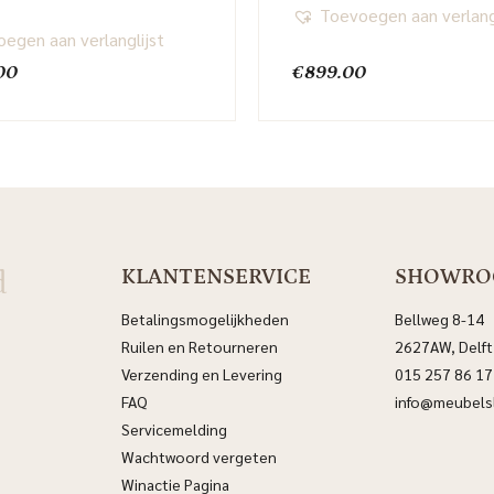
Toevoegen aan verlang
egen aan verlanglijst
00
€
899.00
d
KLANTENSERVICE
SHOWR
Betalingsmogelijkheden
Bellweg 8-14
Ruilen en Retourneren
2627AW, Delft
Verzending en Levering
015 257 86 17
FAQ
info@meubelsl
Servicemelding
Wachtwoord vergeten
Winactie Pagina