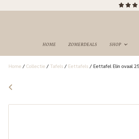
HOME
ZOMERDEALS
SHOP
Home
/
Collectie
/
Tafels
/
Eettafels
/
Eettafel Elin ovaal 
OVER
SHOWROOM
ONS