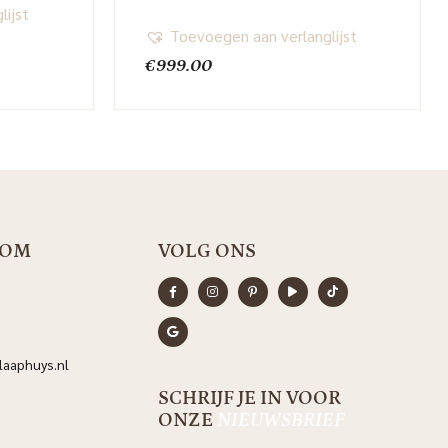
lijst
Toevoegen aan verlanglijst
€
999.00
OOM
VOLG ONS
aaphuys.nl
SCHRIJF JE IN VOOR
ONZE
NIEUWSBRIEF