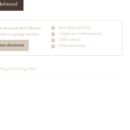
nkelmand
nterieuradvies? Neem
Bezorging aan huis
pen u graag verder.
7 dagen per week geopend
CBW erkend
onze showroom
Achteraf betalen
fels
,
Eleonora
,
Tafels