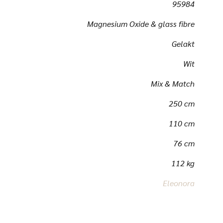
95984
Magnesium Oxide & glass fibre
Gelakt
Wit
Mix & Match
250 cm
110 cm
76 cm
112 kg
Eleonora