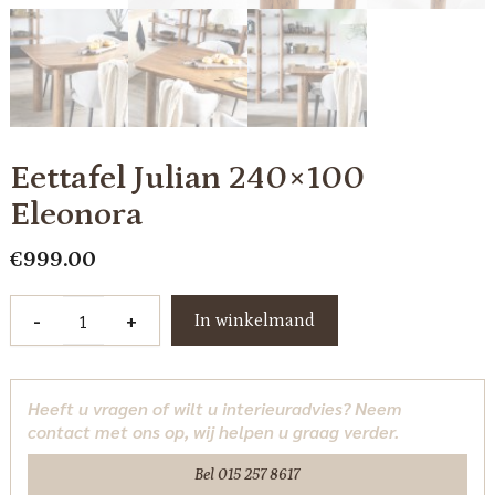
Eettafel Julian 240×100
Eleonora
€
999.00
Eettafel
-
+
In winkelmand
Julian
240x100
Eleonora
Heeft u vragen of wilt u interieuradvies? Neem
aantal
contact met ons op, wij helpen u graag verder.
Bel 015 257 8617