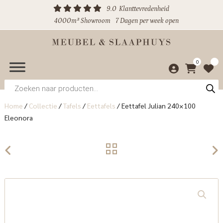
9.0
Klanttevredenheid
4000m² Showroom
7 Dagen per week open
0
Producten
zoeken
Home
/
Collectie
/
Tafels
/
Eettafels
/
Eettafel Julian 240×100
Eleonora