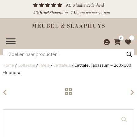
9.0
Klanttevredenheid
4000m² Showroom
7 Dagen per week open
0
Producten
zoeken
Home
/
Collectie
/
Tafels
/
Eettafels
/
Eettafel Tabassum – 260×100
Eleonora