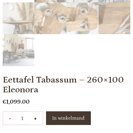
Eettafel Tabassum – 260×100
Eleonora
€
1,099.00
Eettafel
-
+
In winkelmand
Tabassum
-