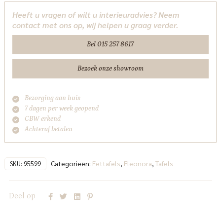
260x100
Heeft u vragen of wilt u interieuradvies? Neem
Eleonora
contact met ons op, wij helpen u graag verder.
aantal
Bel 015 257 8617
Bezoek onze showroom
Bezorging aan huis
7 dagen per week geopend
CBW erkend
Achteraf betalen
Categorieën:
Eettafels
,
Eleonora
,
Tafels
SKU:
95599
Deel op