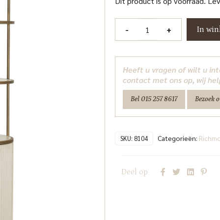
Dit product is op voorraad. Le
Wandkast
-
+
In wi
Tivoli
white
Richmond
Heeft u vragen of wilt u i
Interiors
contact met ons op, wij hel
aantal
Bel 015 257 8617
Bezoek 
Categorieën:
Richm
SKU:
8104
Deel op