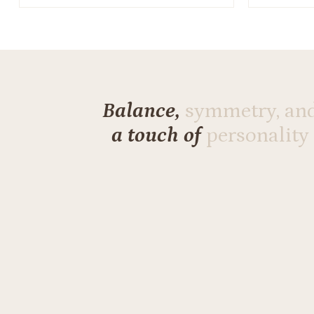
Balance,
symmetry, an
a touch of
personality