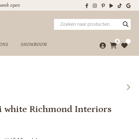
 week open
Producten
zoeken
0
 ONS
SHOWROOM
i white Richmond Interiors