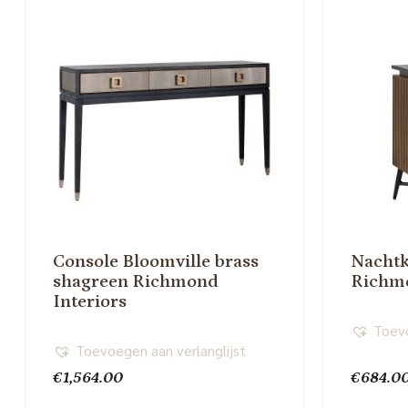
Console Bloomville brass
Nachtk
shagreen Richmond
Richmo
Interiors
Toevo
Toevoegen aan verlanglijst
€
1,564.00
€
684.0