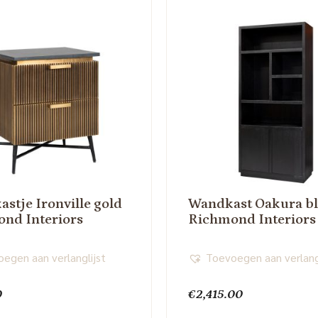
astje Ironville gold
Wandkast Oakura b
nd Interiors
Richmond Interiors
egen aan verlanglijst
Toevoegen aan verlang
0
€
2,415.00