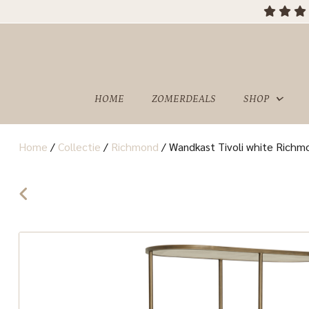
HOME
ZOMERDEALS
SHOP
Home
/
Collectie
/
Richmond
/
Wandkast Tivoli white Richmo
OVER
SHOWROOM
ONS