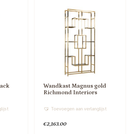
lack
Wandkast Magnus gold
Richmond Interiors
lijst
Toevoegen aan verlanglijst
€
2,163.00