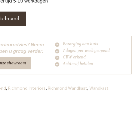
vertijd 5-10 werkdagen
nkelmand
nterieuradvies? Neem
Bezorging aan huis
pen u graag verder.
7 dagen per week geopend
CBW erkend
onze showroom
Achteraf betalen
ond
,
Richmond Interiors
,
Richmond Wandkast
,
Wandkast