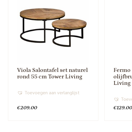
Viola Salontafel set naturel
Fermo 
rond 55 cm Tower Living
olijfb
Living
Toevoegen aan verlanglijst
Toevo
€
209.00
€
129.0