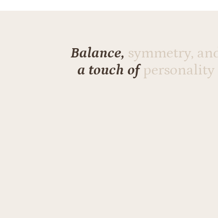
Balance,
symmetry, an
a touch of
personality