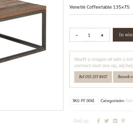
Venetië Coffeetable 135×75
Venetie
-
+
In wi
Salontafel
135
cm
Heeft u vragen of wilt u i
Tower
contact met ons op, wij hel
Living
Bel 015 257 8617
Bezoek 
aantal
Categorieën:
Sal
SKU:
PF 0041
Deel op