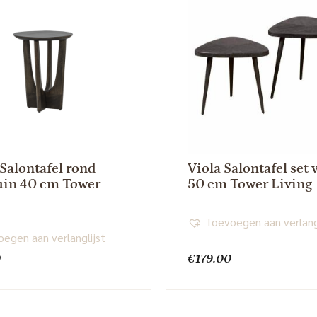
Salontafel rond
Viola Salontafel set 
ruin 40 cm Tower
50 cm Tower Living
Toevoegen aan verlang
egen aan verlanglijst
0
€
179.00