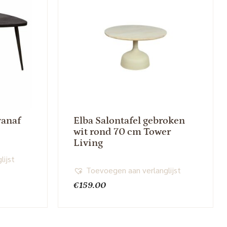
vanaf
Elba Salontafel gebroken
wit rond 70 cm Tower
Living
lijst
Toevoegen aan verlanglijst
€
159.00