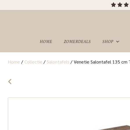
HOME
ZOMERDEALS
SHOP
Home
/
Collectie
/
Salontafels
/
Venetie Salontafel 135 cm 
OVER
SHOWROOM
ONS