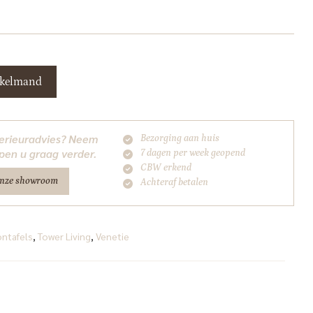
nkelmand
nterieuradvies? Neem
Bezorging aan huis
pen u graag verder.
7 dagen per week geopend
CBW erkend
onze showroom
Achteraf betalen
ontafels
,
Tower Living
,
Venetie