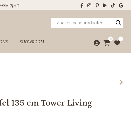
 week open
Producten
zoeken
0
 ONS
SHOWROOM
fel 135 cm Tower Living