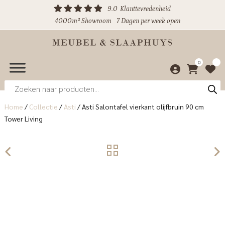
9.0
Klanttevredenheid
4000m² Showroom
7 Dagen per week open
0
Producten
zoeken
Home
/
Collectie
/
Asti
/
Asti Salontafel vierkant olijfbruin 90 cm
Tower Living