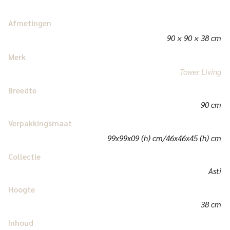
Afmetingen
90 × 90 × 38 cm
Merk
Tower Living
Breedte
90 cm
Verpakkingsmaat
99x99x09 (h) cm/46x46x45 (h) cm
Collectie
Asti
Hoogte
38 cm
Inhoud