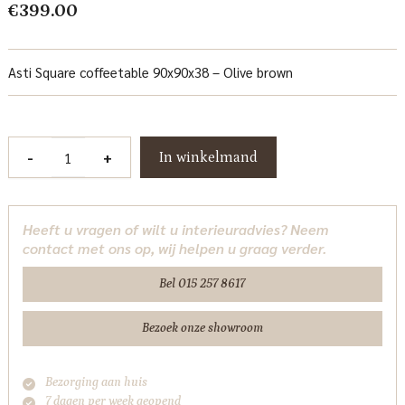
€
399.00
Asti Square coffeetable 90x90x38 – Olive brown
Asti
-
+
In winkelmand
Salontafel
vierkant
olijfbruin
Heeft u vragen of wilt u interieuradvies? Neem
90
contact met ons op, wij helpen u graag verder.
cm
Tower
Bel 015 257 8617
Living
aantal
Bezoek onze showroom
Bezorging aan huis
7 dagen per week geopend