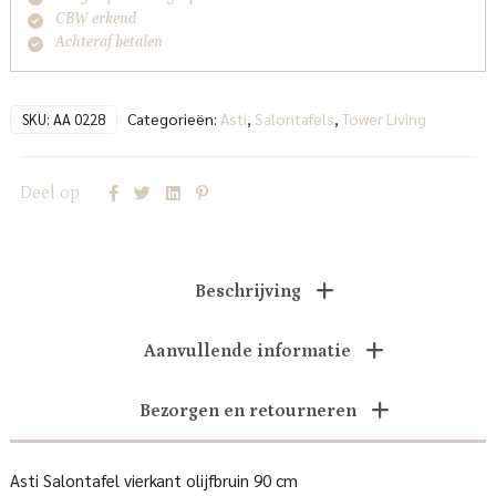
CBW erkend
Achteraf betalen
Categorieën:
Asti
,
Salontafels
,
Tower Living
SKU:
AA 0228
Deel op
Beschrijving
Aanvullende informatie
Bezorgen en retourneren
Asti Salontafel vierkant olijfbruin 90 cm