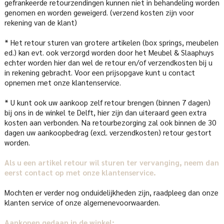
gefrankeerde retourzendingen kunnen niet in behandeling worden
genomen en worden geweigerd. (verzend kosten zijn voor
rekening van de klant)
* Het retour sturen van grotere artikelen (box springs, meubelen
ed.) kan evt. ook verzorgd worden door het Meubel & Slaaphuys
echter worden hier dan wel de retour en/of verzendkosten bij u
in rekening gebracht. Voor een prijsopgave kunt u contact
opnemen met onze klantenservice.
* U kunt ook uw aankoop zelf retour brengen (binnen 7 dagen)
bij ons in de winkel te Delft, hier zijn dan uiteraard geen extra
kosten aan verbonden. Na retourbezorging zal ook binnen de 30
dagen uw aankoopbedrag (excl. verzendkosten) retour gestort
worden.
Als u een artikel retour wil sturen ter vervanging, neem dan
eerst contact op met onze klantenservice.
Mochten er verder nog onduidelijkheden zijn, raadpleeg dan onze
klanten service of onze algemenevoorwaarden.
Aankopen gedaan in de winkel: