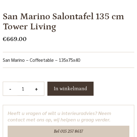
San Marino Salontafel 135 cm
Tower Living
€
669.00
San Marino – Coffeetable – 135x75x40
San
-
+
In winkelmand
Marino
Salontafel
135
Heeft u vragen of wilt u interieuradvies? Neem
cm
contact met ons op, wij helpen u graag verder.
Tower
Living
Bel 015 257 8617
aantal