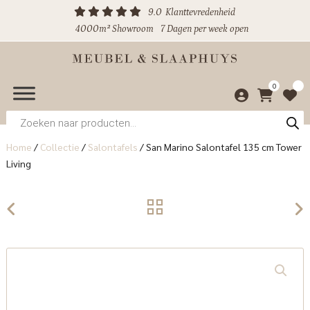
9.0
Klanttevredenheid
4000m² Showroom
7 Dagen per week open
0
Producten
zoeken
Home
/
Collectie
/
Salontafels
/
San Marino Salontafel 135 cm Tower
Living