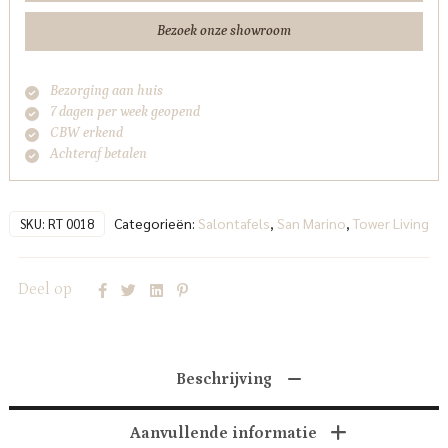
Bezoek onze showroom
Bezorging aan huis
7 dagen per week geopend
CBW erkend
Achteraf betalen
Categorieën:
Salontafels
,
San Marino
,
Tower Living
SKU:
RT 0018
Deel op
Beschrijving
Aanvullende informatie