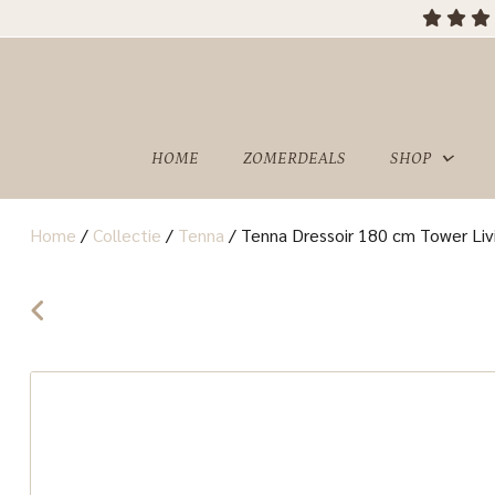
HOME
ZOMERDEALS
SHOP
Home
/
Collectie
/
Tenna
/
Tenna Dressoir 180 cm Tower Liv
OVER
SHOWROOM
ONS