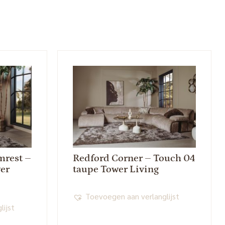
mrest –
Redford Corner – Touch 04
er
taupe Tower Living
Toevoegen aan verlanglijst
lijst