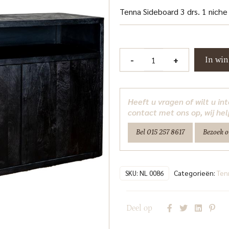
Tenna Sideboard 3 drs. 1 nich
Tenna
-
+
In wi
Dressoir
180
cm
Heeft u vragen of wilt u i
Tower
contact met ons op, wij hel
Living
Bel 015 257 8617
Bezoek 
aantal
Categorieën:
Ten
SKU:
NL 0086
Deel op