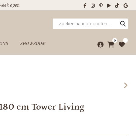
 week open
Producten
zoeken
0
 ONS
SHOWROOM
 180 cm Tower Living