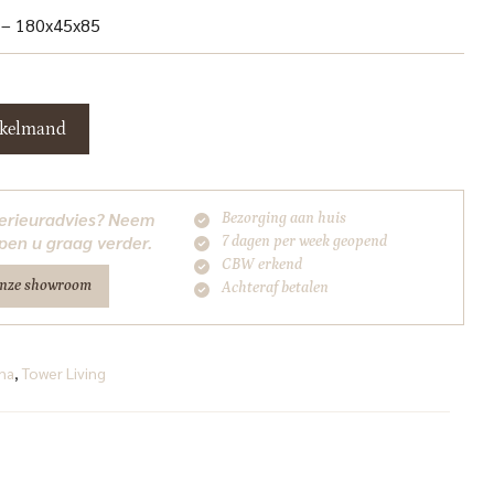
e – 180x45x85
nkelmand
nterieuradvies? Neem
Bezorging aan huis
pen u graag verder.
7 dagen per week geopend
CBW erkend
onze showroom
Achteraf betalen
na
,
Tower Living