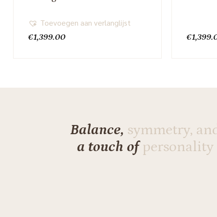
Toevoegen aan verlanglijst
€
1,399.00
€
1,399.
Balance,
symmetry, an
a touch of
personality