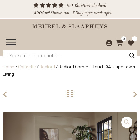
9.0
Klanttevredenheid
4000m² Showroom
7 Dagen per week open
0
Producten
zoeken
Home
/
Collectie
/
Redford
/
Redford Corner – Touch 04 taupe Tower
Living