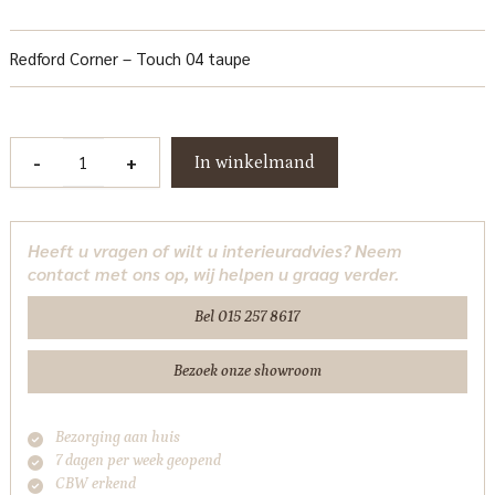
Redford Corner – Touch 04 taupe
Redford
-
+
In winkelmand
Corner
-
Touch
Heeft u vragen of wilt u interieuradvies? Neem
04
contact met ons op, wij helpen u graag verder.
taupe
Tower
Bel 015 257 8617
Living
aantal
Bezoek onze showroom
Bezorging aan huis
7 dagen per week geopend
CBW erkend