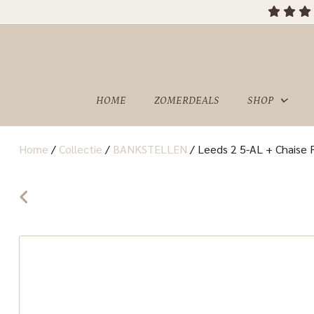
OVER
SHOWROOM
ONS
HOME
ZOMERDEALS
SHOP
Home
/
Collectie
/
BANKSTELLEN
/
Leeds 2 5-AL + Chaise R