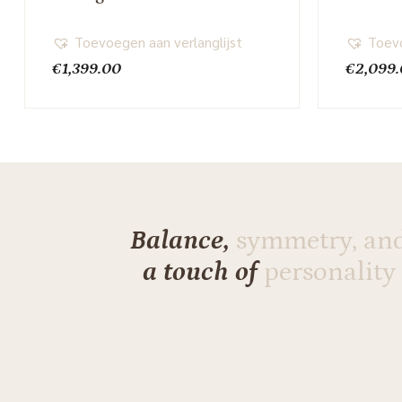
Toevoegen aan verlanglijst
Toevo
€
1,399.00
€
2,099
Balance,
symmetry, an
a touch of
personality