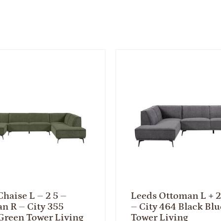
Chaise L – 2 5 –
Leeds Ottoman L + 2
n R – City 355
– City 464 Black Blu
 Green Tower Living
Tower Living