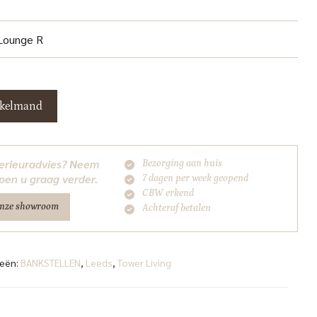
 Lounge R
nkelmand
nterieuradvies? Neem
Bezorging aan huis
pen u graag verder.
7 dagen per week geopend
CBW erkend
onze showroom
Achteraf betalen
ieën:
BANKSTELLEN
,
Leeds
,
Tower Living