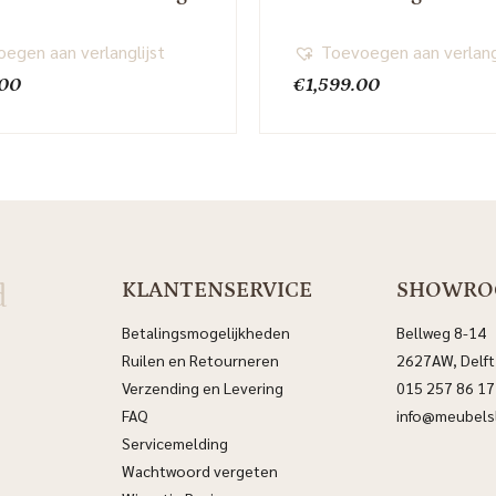
egen aan verlanglijst
Toevoegen aan verlang
.00
€
1,599.00
d
KLANTENSERVICE
SHOWR
Betalingsmogelijkheden
Bellweg 8-14
Ruilen en Retourneren
2627AW, Delft
Verzending en Levering
015 257 86 17
FAQ
info@meubelsl
Servicemelding
Wachtwoord vergeten