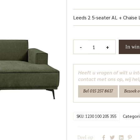
Leeds 2 5-seater AL + Chaise
Leeds
-
+
In wi
2
5-
AL
Heeft u vragen of wilt u i
+
contact met ons op, wij hel
Chaise
Bel 015 257 8617
Bezoek 
R
-
City
Categor
355
SKU:
1230 100 205 355
Bottle
Green
Deel op