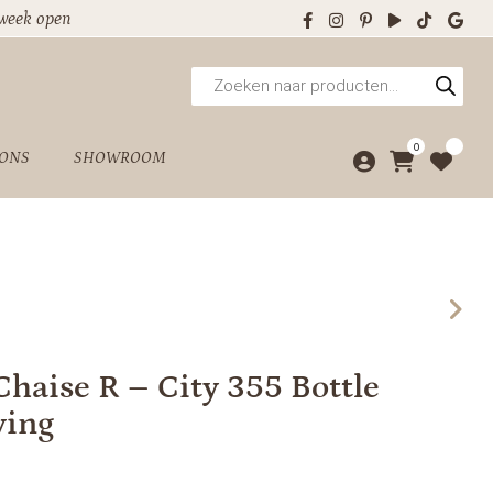
 week open
Producten
zoeken
0
 ONS
SHOWROOM
Chaise R – City 355 Bottle
ving