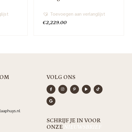
lijst
Toevoegen aan verlanglijst
€
2,229.00
OOM
VOLG ONS
aaphuys.nl
SCHRIJF JE IN VOOR
ONZE
NIEUWSBRIEF