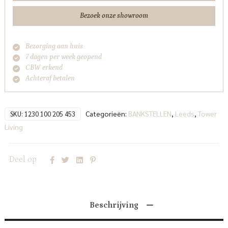
City
Bezoek onze showroom
453
Moss
Bezorging aan huis
Grey
7 dagen per week geopend
Tower
CBW erkend
Living
Achteraf betalen
aantal
Categorieën:
BANKSTELLEN
,
Leeds
,
Tower
SKU:
1230 100 205 453
Living
Deel op
Beschrijving