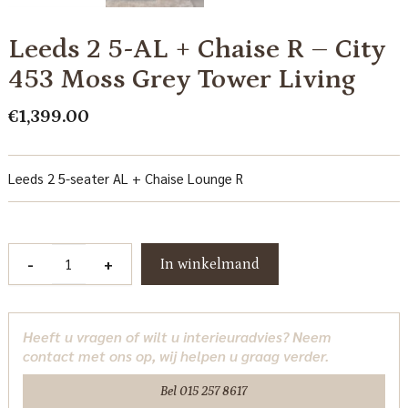
Leeds 2 5-AL + Chaise R – City
453 Moss Grey Tower Living
€
1,399.00
Leeds 2 5-seater AL + Chaise Lounge R
Leeds
-
+
In winkelmand
2
5-
AL
Heeft u vragen of wilt u interieuradvies? Neem
+
contact met ons op, wij helpen u graag verder.
Chaise
R
Bel 015 257 8617
-