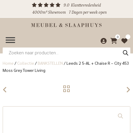
9.0
Klanttevredenheid
4000m² Showroom
7 Dagen per week open
0
Producten
zoeken
Home
/
Collectie
/
BANKSTELLEN
/
Leeds 2 5-AL + Chaise R – City 453
Moss Grey Tower Living