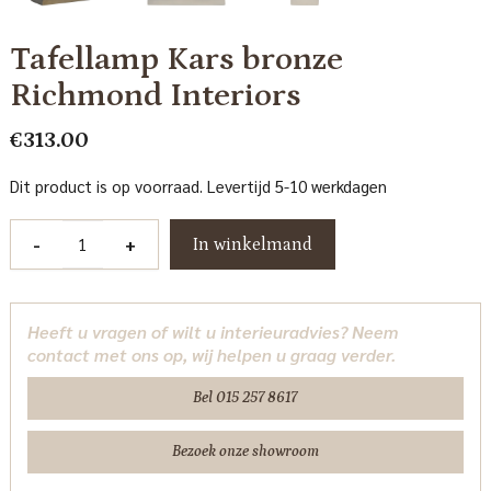
Tafellamp Kars bronze
Richmond Interiors
€
313.00
Dit product is op voorraad. Levertijd 5-10 werkdagen
Tafellamp
-
+
In winkelmand
Kars
bronze
Richmond
Heeft u vragen of wilt u interieuradvies? Neem
Interiors
contact met ons op, wij helpen u graag verder.
aantal
Bel 015 257 8617
Bezoek onze showroom