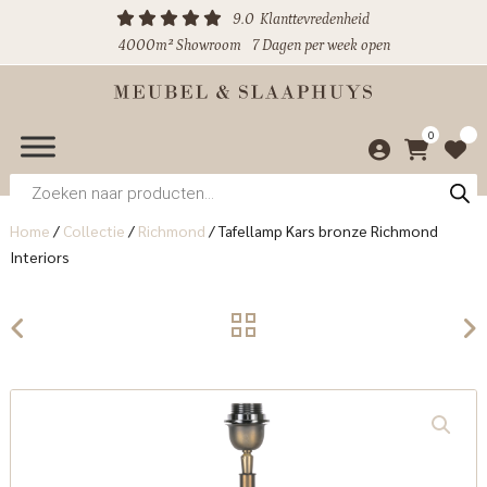
9.0
Klanttevredenheid
4000m² Showroom
7 Dagen per week open
0
Producten
zoeken
Home
/
Collectie
/
Richmond
/
Tafellamp Kars bronze Richmond
Interiors