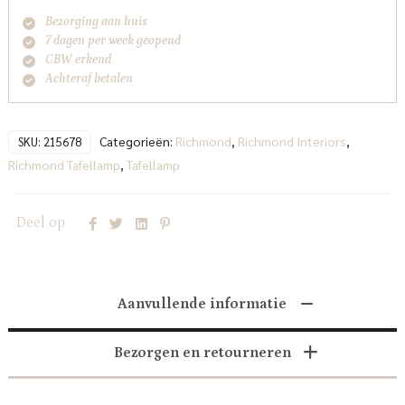
Bezorging aan huis
7 dagen per week geopend
CBW erkend
Achteraf betalen
Categorieën:
Richmond
,
Richmond Interiors
,
SKU:
215678
Richmond Tafellamp
,
Tafellamp
Deel op
Aanvullende informatie
Bezorgen en retourneren