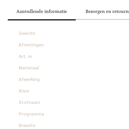
Aanvullende informatie
Bezorgen en retour
Gewicht
Afmetingen
Art. nr
Materiaal
Afwerking
Kleur
Stofnaam
Programma
Breedte