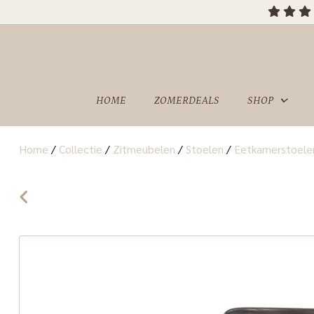
OVER
SHOWROOM
ONS
HOME
ZOMERDEALS
SHOP
Home
/
Collectie
/
Zitmeubelen
/
Stoelen
/
Eetkamerstoele