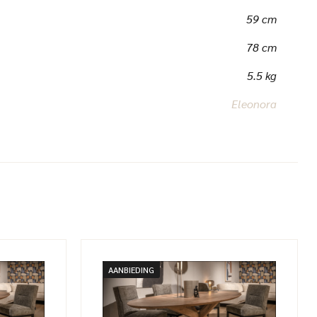
59 cm
78 cm
5.5 kg
Eleonora
AANBIEDING