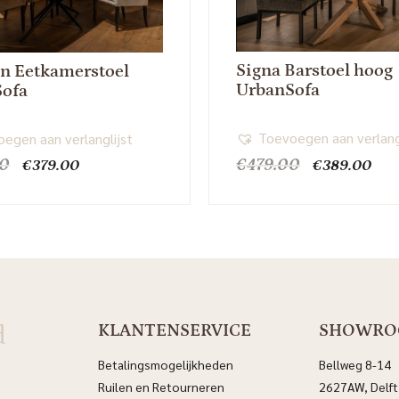
Signa Barstoel hoog
n Eetkamerstoel
UrbanSofa
Sofa
Toevoegen aan verlang
egen aan verlanglijst
Oorspronkelijke
Huidige
Oorspronkel
Hui
00
€
479.00
€
379.00
€
389.00
prijs
prijs
prijs
prij
was:
is:
was:
is:
€459.00.
€379.00.
€479.00.
€38
d
KLANTENSERVICE
SHOWR
Betalingsmogelijkheden
Bellweg 8-14
Ruilen en Retourneren
2627AW, Delft