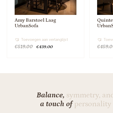
Amy Barstoel Laag
Quinte
UrbanSofa
Urban
Toevoegen aan verlanglijst
Toevo
Oorspronkelijke
Huidige
€
519.00
€
459.
€
439.00
prijs
prijs
was:
is:
€519.00.
€439.00.
Balance,
symmetry, an
a touch of
personality