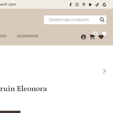
 week open
Producten
zoeken
0
 ONS
SHOWROOM
bruin Eleonora