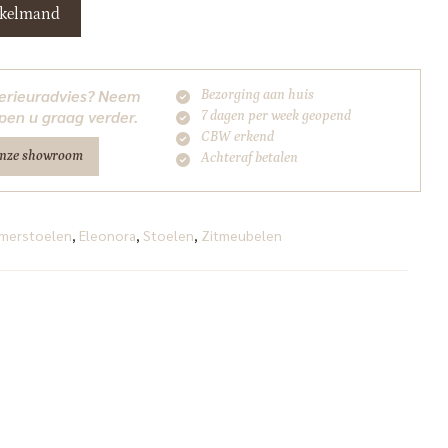
nkelmand
nterieuradvies? Neem
Bezorging aan huis
pen u graag verder.
7 dagen per week geopend
CBW erkend
onze showroom
Achteraf betalen
merstoelen
,
Eleonora
,
Stoelen
,
Zitmeubelen