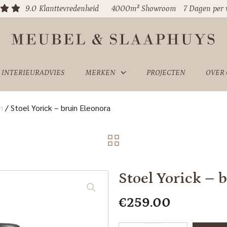
9.0
Klanttevredenheid
4000m² Showroom
7 Dagen per
INTERIEURADVIES
MERKEN
PROJECTEN
OVER
n
/
Stoel Yorick – bruin Eleonora
Stoel Yorick – 
€
259.00