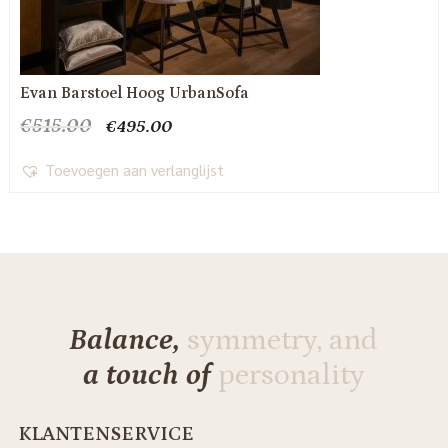
Evan Barstoel Hoog UrbanSofa
Oorspronkelijke
Huidige
€
515.00
€
495.00
prijs
prijs
was:
is:
Toevoegen aan verlanglijst
€515.00.
€495.00.
Balance,
symmetry, and
a touch of
personality
KLANTENSERVICE