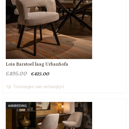
Lois Barstoel laag UrbanSofa
Oorspronkelijke
Huidige
€
495.00
€
415.00
prijs
prijs
was:
is:
Toevoegen aan verlanglijst
€495.00.
€415.00.
AANBIEDING