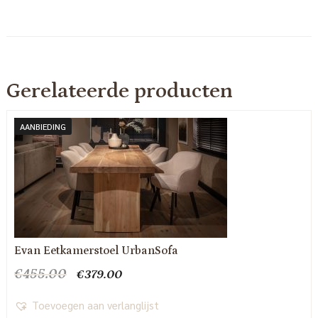
Gerelateerde producten
AANBIEDING
Evan Eetkamerstoel UrbanSofa
Oorspronkelijke
Huidige
€
455.00
€
379.00
prijs
prijs
was:
is:
Toevoegen aan verlanglijst