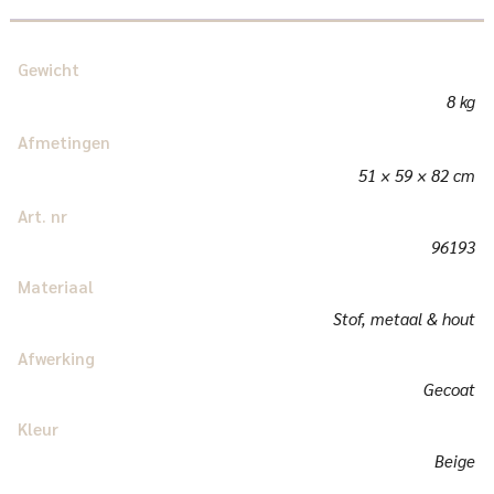
Gewicht
8 kg
Afmetingen
51 × 59 × 82 cm
Art. nr
96193
Materiaal
Stof, metaal & hout
Afwerking
Gecoat
Kleur
Beige