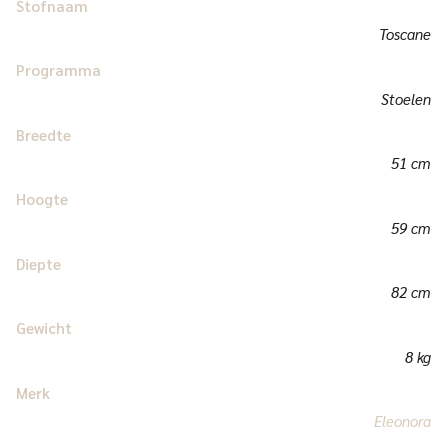
Stofnaam
Toscane
Programma
Stoelen
Breedte
51 cm
Hoogte
59 cm
Diepte
82 cm
Gewicht
8 kg
Merk
Eleonora