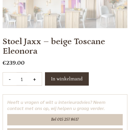
Stoel Jaxx – beige Toscane
Eleonora
€
239.00
Stoel
-
+
In winkelmand
Jaxx
-
beige
Heeft u vragen of wilt u interieuradvies? Neem
Toscane
contact met ons op, wij helpen u graag verder.
Eleonora
aantal
Bel 015 257 8617