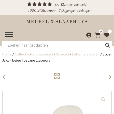
9.0
Klanttevredenheid
4000m² Showroom
7 Dagen per week open
0
Producten
zoeken
Home
/
Collectie
/
Zitmeubelen
/
Stoelen
/
Eetkamerstoelen
/
Stoel
Jaxx – beige Toscane Eleonora