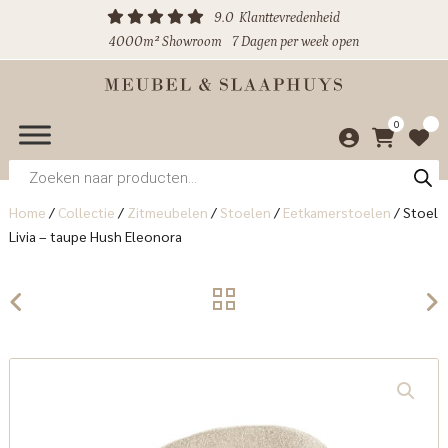
9.0
Klanttevredenheid
4000m² Showroom
7 Dagen per week open
0
Producten
zoeken
Home
/
Collectie
/
Zitmeubelen
/
Stoelen
/
Eetkamerstoelen
/
Stoel
Livia – taupe Hush Eleonora