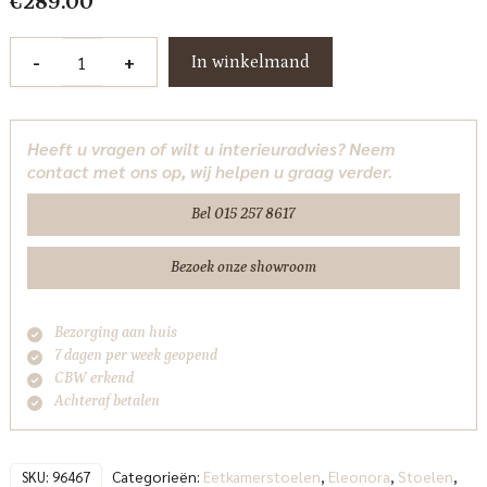
€
289.00
Stoel
-
+
In winkelmand
Livia
-
taupe
Heeft u vragen of wilt u interieuradvies? Neem
Hush
contact met ons op, wij helpen u graag verder.
Eleonora
aantal
Bel 015 257 8617
Bezoek onze showroom
Bezorging aan huis
7 dagen per week geopend
CBW erkend
Achteraf betalen
Categorieën:
Eetkamerstoelen
,
Eleonora
,
Stoelen
,
SKU:
96467