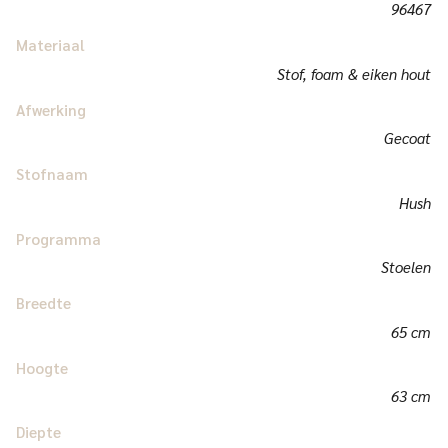
96467
Materiaal
Stof, foam & eiken hout
Afwerking
Gecoat
Stofnaam
Hush
Programma
Stoelen
Breedte
65 cm
Hoogte
63 cm
Diepte