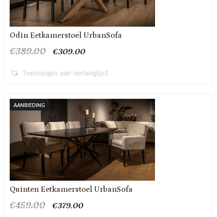
Odin Eetkamerstoel UrbanSofa
Oorspronkelijke
Huidige
€
389.00
€
309.00
prijs
prijs
was:
is:
Toevoegen aan verlanglijst
€389.00.
€309.00.
AANBIEDING
Quinten Eetkamerstoel UrbanSofa
Oorspronkelijke
Huidige
€
459.00
€
379.00
prijs
prijs