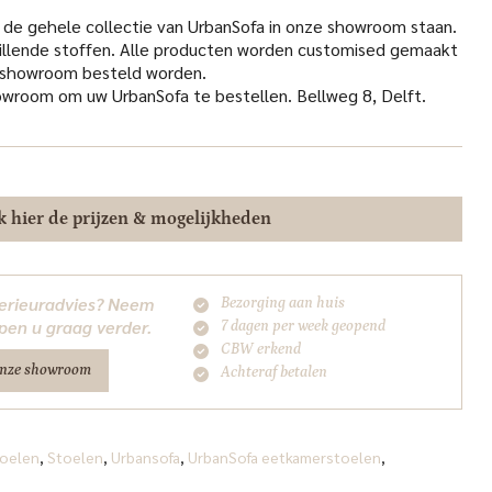
:
369.00.
 de gehele collectie van UrbanSofa in onze showroom staan.
illende stoffen. Alle producten worden customised gemaakt
e showroom besteld worden.
wroom om uw UrbanSofa te bestellen. Bellweg 8, Delft.
k hier de prijzen & mogelijkheden
nterieuradvies? Neem
Bezorging aan huis
pen u graag verder.
7 dagen per week geopend
CBW erkend
onze showroom
Achteraf betalen
oelen
,
Stoelen
,
Urbansofa
,
UrbanSofa eetkamerstoelen
,