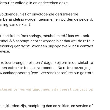
formulier volledig in en onderteken deze.
 voldoende, niet of onvoldoende gefrankeerde
 in behandeling worden genomen en worden geweigerd.
ening van de klant)
re artikelen (box springs, meubelen ed.) kan evt. ook
ubel & Slaaphuys echter worden hier dan wel de retour
 rekening gebracht. Voor een prijsopgave kunt u contact
rvice.
retour brengen (binnen 7 dagen) bij ons in de winkel te
d geen extra kosten aan verbonden. Na retourbezorging
uw aankoopbedrag (excl. verzendkosten) retour gestort
il sturen ter vervanging, neem dan eerst contact op
elijkheden zijn, raadpleeg dan onze klanten service of