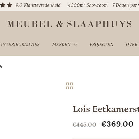
9.0
Klanttevredenheid
4000m² Showroom
7 Dagen per
INTERIEURADVIES
MERKEN
PROJECTEN
OVER
a
Lois Eetkamers
Oorspronke
H
€
369.00
€
445.00
prijs
p