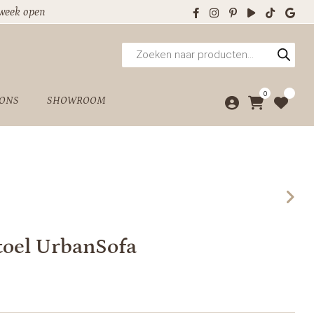
 week open
Producten
zoeken
0
 ONS
SHOWROOM
toel UrbanSofa
lijke
uidige
rijs