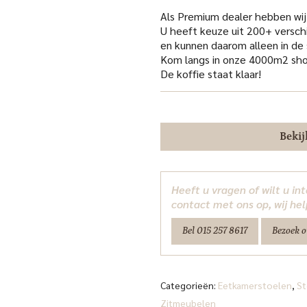
was:
is
€445.00.
€
Als Premium dealer hebben wij
U heeft keuze uit 200+ versch
en kunnen daarom alleen in d
Kom langs in onze 4000m2 sho
De koffie staat klaar!
Bekij
Heeft u vragen of wilt u i
contact met ons op, wij hel
Bel 015 257 8617
Bezoek 
Categorieën:
Eetkamerstoelen
,
St
Zitmeubelen