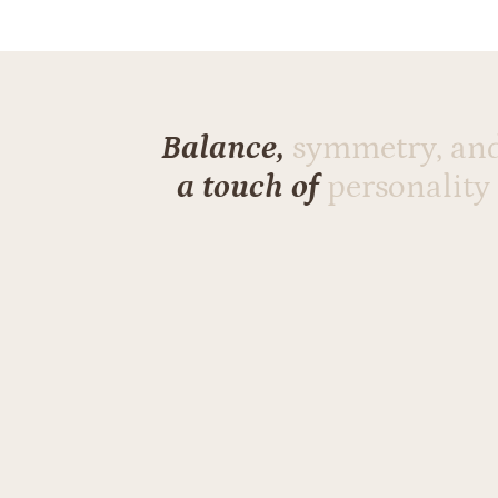
€539.00.
€459.00.
Balance,
symmetry, an
a touch of
personality