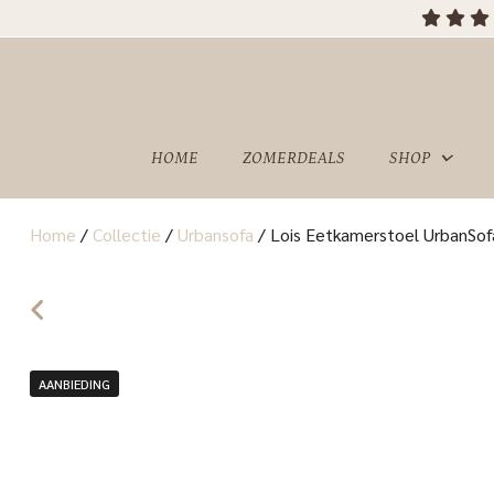
HOME
ZOMERDEALS
SHOP
Home
/
Collectie
/
Urbansofa
/
Lois Eetkamerstoel UrbanSof
OVER
SHOWROOM
ONS
AANBIEDING