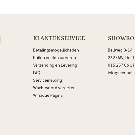
€449.00.
€369.00.
€525.00.
€44
d
KLANTENSERVICE
SHOWR
Betalingsmogelijkheden
Bellweg 8-14
Ruilen en Retourneren
2627AW, Delft
Verzending en Levering
015 257 86 17
FAQ
info@meubelsl
Servicemelding
Wachtwoord vergeten
Winactie Pagina