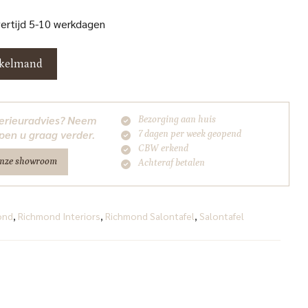
vertijd 5-10 werkdagen
nkelmand
nterieuradvies? Neem
Bezorging aan huis
pen u graag verder.
7 dagen per week geopend
CBW erkend
onze showroom
Achteraf betalen
ond
,
Richmond Interiors
,
Richmond Salontafel
,
Salontafel