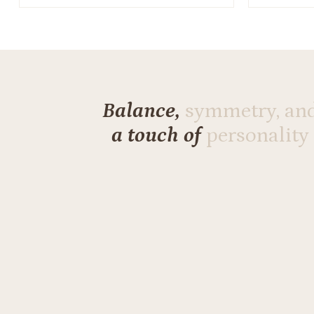
Balance,
symmetry, an
a touch of
personality