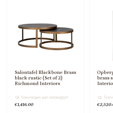
Salontafel Blackbone Brass
Opberg
black rustic (Set of 2)
brass 
Richmond Interiors
Interi
Toevoegen aan verlanglijst
Toevo
€
1,416.00
€
2,520