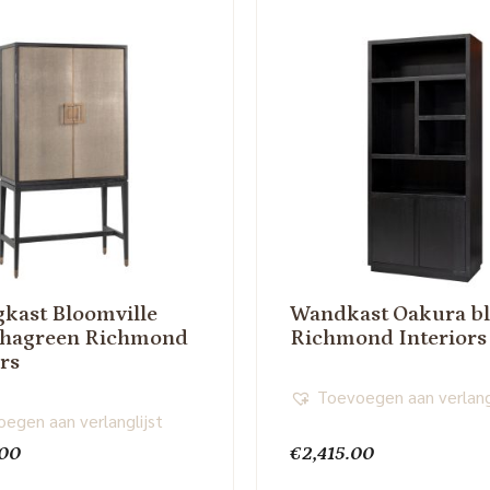
kast Bloomville
Wandkast Oakura b
shagreen Richmond
Richmond Interiors
ors
Toevoegen aan verlang
egen aan verlanglijst
.00
€
2,415.00