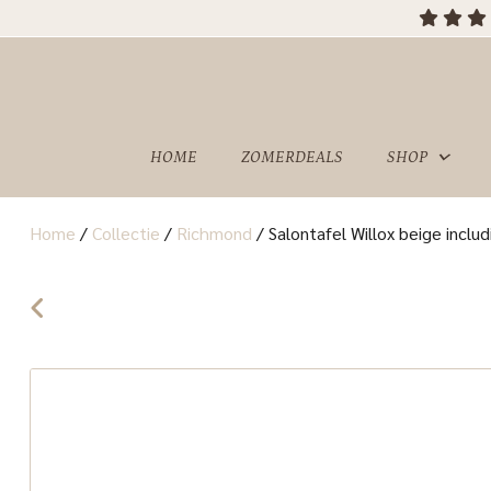
HOME
ZOMERDEALS
SHOP
Home
/
Collectie
/
Richmond
/
Salontafel Willox beige includ
OVER
SHOWROOM
ONS