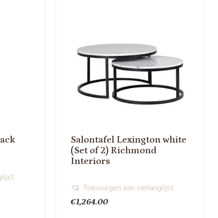
lack
Salontafel Lexington white
(Set of 2) Richmond
Interiors
lijst
Toevoegen aan verlanglijst
€
1,264.00