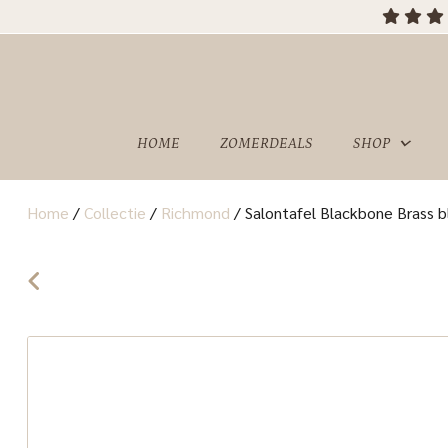
HOME
ZOMERDEALS
SHOP
Home
/
Collectie
/
Richmond
/
Salontafel Blackbone Brass bl
OVER
SHOWROOM
ONS