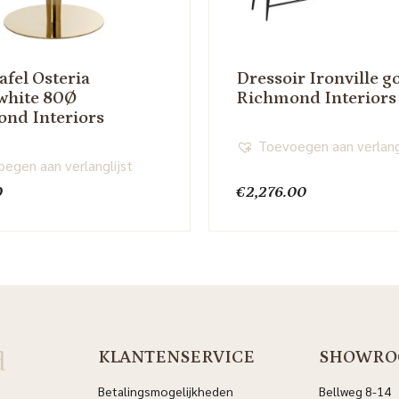
afel Osteria
Dressoir Ironville g
white 80Ø
Richmond Interiors
nd Interiors
Toevoegen aan verlang
egen aan verlanglijst
0
€
2,276.00
d
KLANTENSERVICE
SHOWRO
Betalingsmogelijkheden
Bellweg 8-14