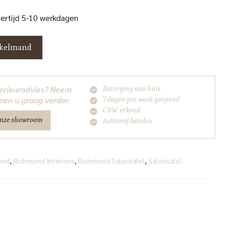
vertijd 5-10 werkdagen
nkelmand
nterieuradvies? Neem
Bezorging aan huis
pen u graag verder.
7 dagen per week geopend
CBW erkend
onze showroom
Achteraf betalen
ond
,
Richmond Interiors
,
Richmond Salontafel
,
Salontafel