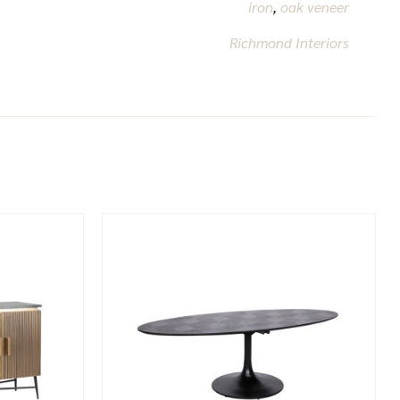
iron
,
oak veneer
Richmond Interiors