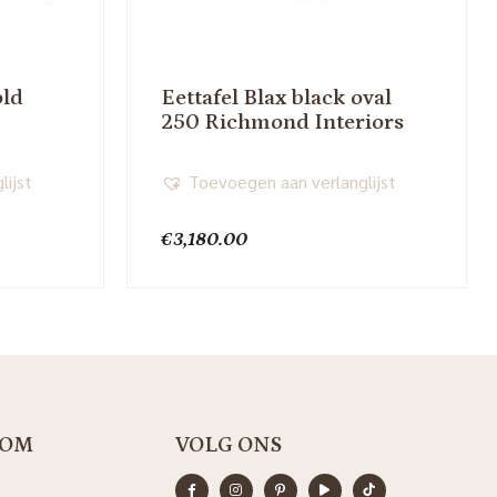
old
Eettafel Blax black oval
250 Richmond Interiors
lijst
Toevoegen aan verlanglijst
€
3,180.00
OM
VOLG ONS