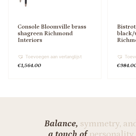
Console Bloomville brass
Bistrot
shagreen Richmond
black/
Interiors
Richmo
Toevoegen aan verlanglijst
Toevo
€
1,564.00
€
984.0
Balance,
symmetry, an
a touch of
personality