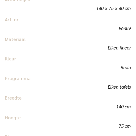
140 × 75 × 40 cm
Art. nr
96389
Materiaal
Eiken fineer
Kleur
Bruin
Programma
Eiken tafels
Breedte
140 cm
Hoogte
75 cm