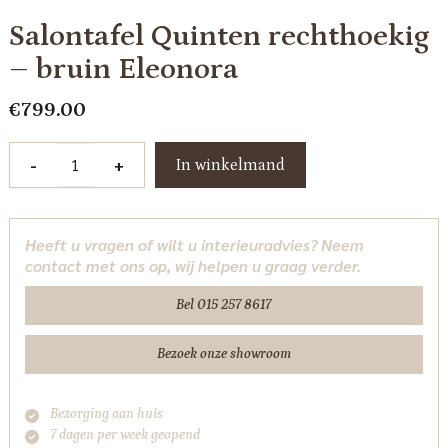
Salontafel Quinten rechthoekig
– bruin Eleonora
€
799.00
Salontafel
-
+
In winkelmand
Quinten
rechthoekig
-
Heeft u vragen of wilt u interieuradvies? Neem
bruin
contact met ons op, wij helpen u graag verder.
Eleonora
aantal
Bel 015 257 8617
Bezoek onze showroom
Bezorging aan huis
7 dagen per week geopend