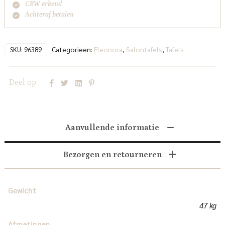
CBW erkend
Achteraf betalen
Categorieën:
Eleonora
,
Salontafels
,
Tafels
SKU:
96389
Deel op
Aanvullende informatie
Bezorgen en retourneren
Gewicht
47 kg
Afmetingen