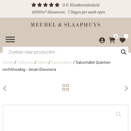
9.0
Klanttevredenheid
4000m² Showroom
7 Dagen per week open
0
Producten
zoeken
Home
/
Collectie
/
Tafels
/
Salontafels
/
Salontafel Quinten
rechthoekig – bruin Eleonora