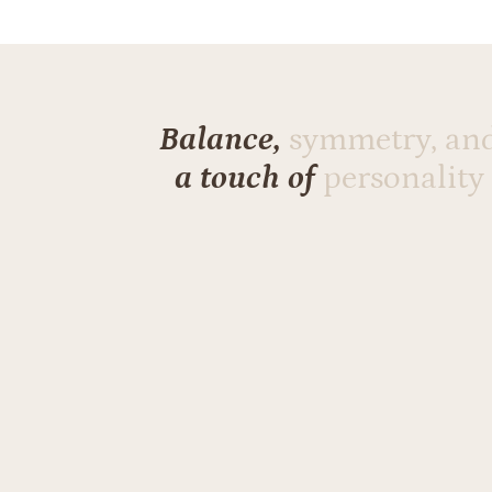
Balance,
symmetry, an
a touch of
personality