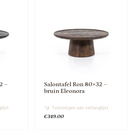
2 –
Salontafel Ron 80×32 –
bruin Eleonora
lijst
Toevoegen aan verlanglijst
€
349.00