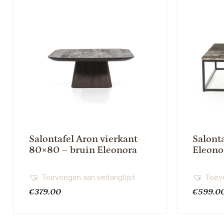
Salontafel Aron vierkant
Salonta
80×80 – bruin Eleonora
Eleono
Toevoegen aan verlanglijst
Toevo
€
379.00
€
599.0