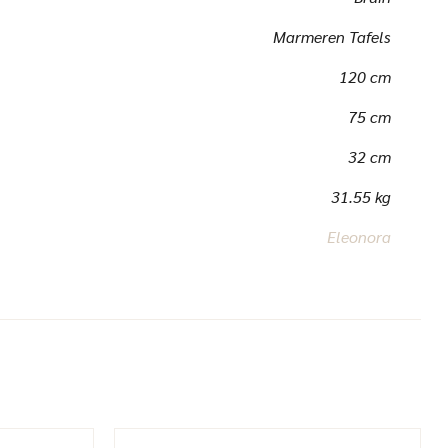
Marmeren Tafels
120 cm
75 cm
32 cm
31.55 kg
Eleonora