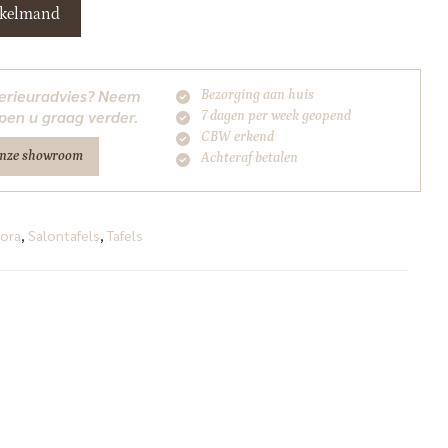
nkelmand
nterieuradvies? Neem
Bezorging aan huis
pen u graag verder.
7 dagen per week geopend
CBW erkend
onze showroom
Achteraf betalen
ora
,
Salontafels
,
Tafels