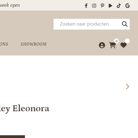
 week open
Producten
zoeken
0
 ONS
SHOWROOM
ley Eleonora