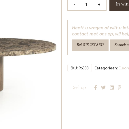
Salontafel
-
+
In wi
Bradley
Eleonora
aantal
Heeft u vragen of wilt u i
contact met ons op, wij hel
Bel 015 257 8617
Bezoek 
Categorieën:
Eleon
SKU:
96333
Deel op