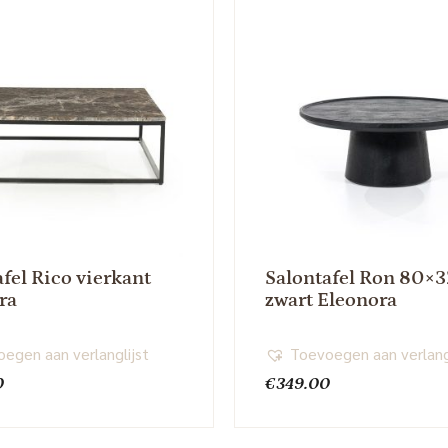
fel Rico vierkant
Salontafel Ron 80×3
ra
zwart Eleonora
egen aan verlanglijst
Toevoegen aan verlang
0
€
349.00