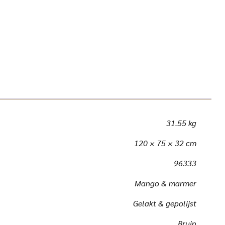
31.55 kg
120 × 75 × 32 cm
96333
Mango & marmer
Gelakt & gepolijst
Bruin