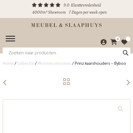
9.0
Klanttevredenheid
4000m² Showroom
7 Dagen per week open
0
Producten
zoeken
Home
/
Collectie
/
Woonaccessoires
/
Prinz kaarshouders – Byboo