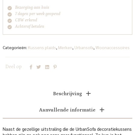
Bezorging aan huis
7 dagen per week geopend
CBW erkend
Achteraf betalen
Categorieën:
Kussens plaids
,
Merken
,
Urbansofa
,
Woonaccessoires
Deel op
Beschrijving
Aanvullende informatie
Naast de gezellige uitstraling die de UrbanSofa decoratiekussens
hebben zijn ze ook nog eens zeer functioneel. Zo kun je het