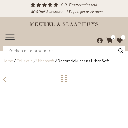
9.0
Klanttevredenheid
4000m² Showroom
7 Dagen per week open
0
Producten
zoeken
Home
/
Collectie
/
Urbansofa
/
Decoratiekussens UrbanSofa