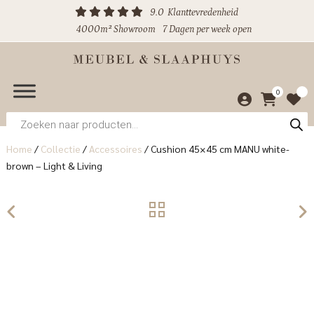
9.0
Klanttevredenheid
4000m² Showroom
7 Dagen per week open
0
Producten
zoeken
Home
/
Collectie
/
Accessoires
/
Cushion 45×45 cm MANU white-
brown – Light & Living