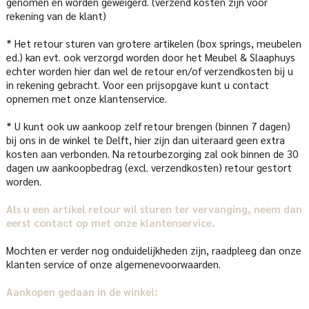
genomen en worden geweigerd. (verzend kosten zijn voor
rekening van de klant)
* Het retour sturen van grotere artikelen (box springs, meubelen
ed.) kan evt. ook verzorgd worden door het Meubel & Slaaphuys
echter worden hier dan wel de retour en/of verzendkosten bij u
in rekening gebracht. Voor een prijsopgave kunt u contact
opnemen met onze klantenservice.
* U kunt ook uw aankoop zelf retour brengen (binnen 7 dagen)
bij ons in de winkel te Delft, hier zijn dan uiteraard geen extra
kosten aan verbonden. Na retourbezorging zal ook binnen de 30
dagen uw aankoopbedrag (excl. verzendkosten) retour gestort
worden.
Als u een artikel retour wil sturen ter vervanging, neem dan
eerst contact op met onze klantenservice.
Mochten er verder nog onduidelijkheden zijn, raadpleeg dan onze
klanten service of onze algemenevoorwaarden.
Aankopen gedaan in de winkel: