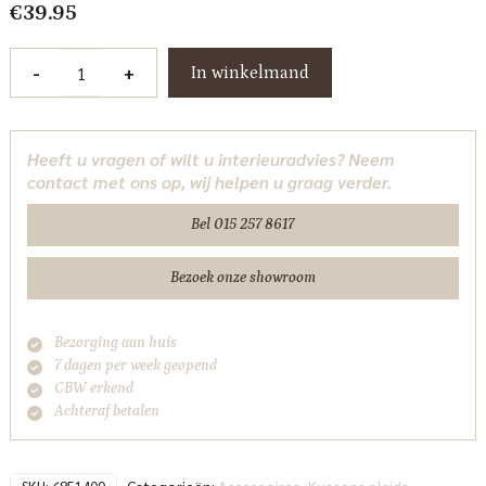
€
39.95
Cushion
-
+
In winkelmand
45x45
cm
MANU
Heeft u vragen of wilt u interieuradvies? Neem
white-
contact met ons op, wij helpen u graag verder.
brown
-
Bel 015 257 8617
Light
&
Bezoek onze showroom
Living
aantal
Bezorging aan huis
7 dagen per week geopend
CBW erkend
Achteraf betalen