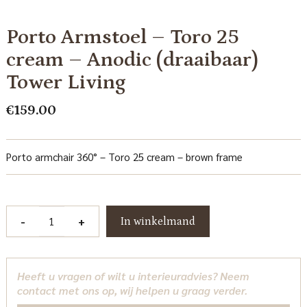
Porto Armstoel – Toro 25
cream – Anodic (draaibaar)
Tower Living
€
159.00
Porto armchair 360° – Toro 25 cream – brown frame
Porto
-
+
In winkelmand
Armstoel
-
Toro
Heeft u vragen of wilt u interieuradvies? Neem
25
contact met ons op, wij helpen u graag verder.
cream