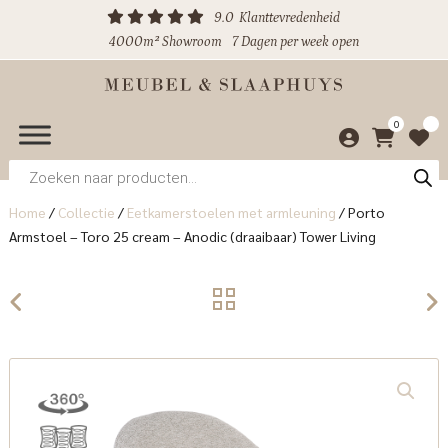
9.0
Klanttevredenheid
4000m² Showroom
7 Dagen per week open
0
Producten
zoeken
Home
/
Collectie
/
Eetkamerstoelen met armleuning
/
Porto
Armstoel – Toro 25 cream – Anodic (draaibaar) Tower Living