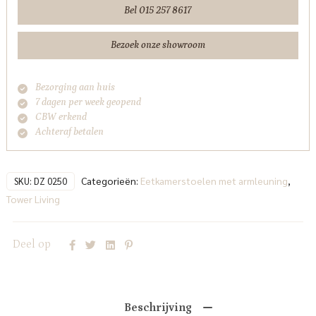
-
Bel 015 257 8617
Anodic
(draaibaar)
Bezoek onze showroom
Tower
Living
Bezorging aan huis
aantal
7 dagen per week geopend
CBW erkend
Achteraf betalen
Categorieën:
Eetkamerstoelen met armleuning
,
SKU:
DZ 0250
Tower Living
Deel op
Beschrijving