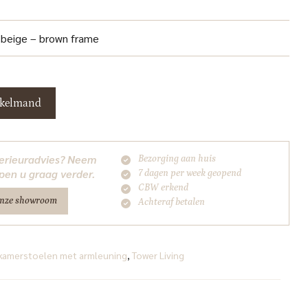
 beige – brown frame
nkelmand
nterieuradvies? Neem
Bezorging aan huis
pen u graag verder.
7 dagen per week geopend
CBW erkend
onze showroom
Achteraf betalen
kamerstoelen met armleuning
,
Tower Living