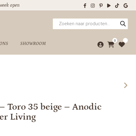
 week open
Producten
zoeken
0
 ONS
SHOWROOM
– Toro 35 beige – Anodic
er Living