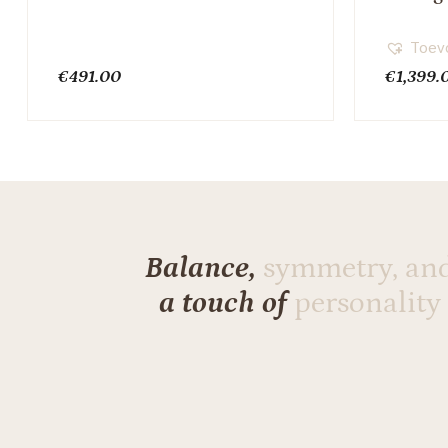
Toevo
€
491.00
€
1,399.
Balance,
symmetry, an
a touch of
personality