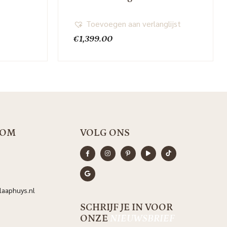
Toevoegen aan verlanglijst
€
1,399.00
OOM
VOLG ONS
aaphuys.nl
SCHRIJF JE IN VOOR
ONZE
NIEUWSBRIEF