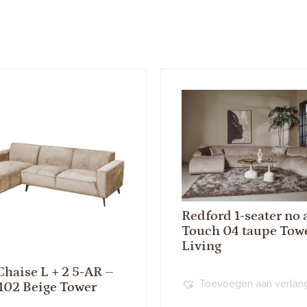
Redford 1-seater no
Touch 04 taupe Tow
Living
Chaise L + 2 5-AR –
Toevoegen aan verlang
102 Beige Tower