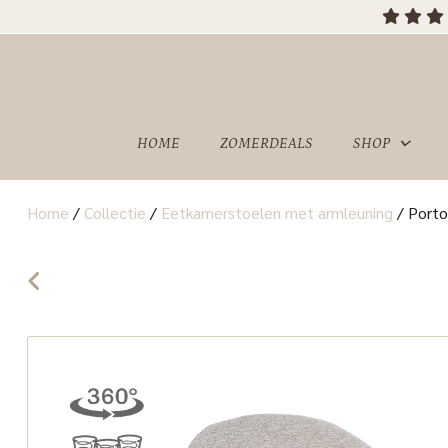
OVER
SHOWROOM
ONS
HOME
ZOMERDEALS
SHOP
Home
/
Collectie
/
Eetkamerstoelen met armleuning
/
Porto