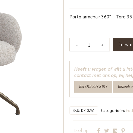
Porto armchair 360° – Toro 35
Porto
-
+
In wi
Armstoel
-
Toro
Heeft u vragen of wilt u i
35
contact met ons op, wij hel
beige
Bel 015 257 8617
Bezoek 
-
Anodic
(draaibaar)
Categorieën:
Eet
Tower
SKU:
DZ 0251
Living
aantal
Deel op