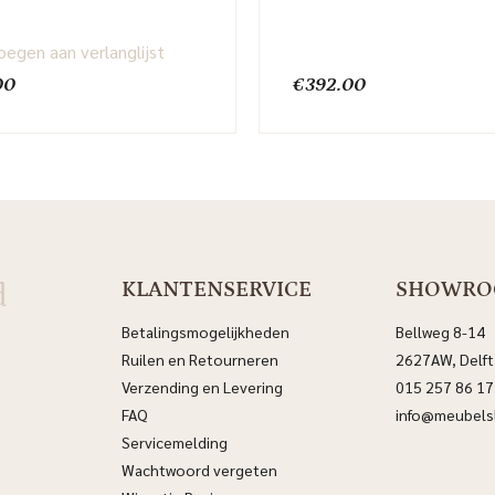
egen aan verlanglijst
00
€
392.00
d
KLANTENSERVICE
SHOWR
Betalingsmogelijkheden
Bellweg 8-14
Ruilen en Retourneren
2627AW, Delft
Verzending en Levering
015 257 86 17
FAQ
info@meubelsl
Servicemelding
Wachtwoord vergeten