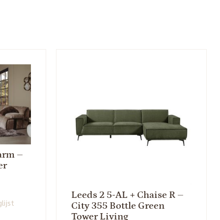
 arm –
er
Leeds 2 5-AL + Chaise R –
lijst
City 355 Bottle Green
Tower Living