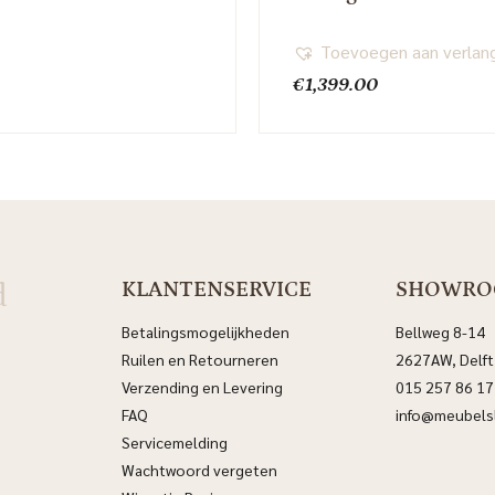
Toevoegen aan verlang
€
1,399.00
d
KLANTENSERVICE
SHOWR
Betalingsmogelijkheden
Bellweg 8-14
Ruilen en Retourneren
2627AW, Delft
Verzending en Levering
015 257 86 17
FAQ
info@meubelsl
Servicemelding
Wachtwoord vergeten