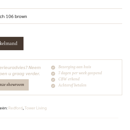
uch 106 brown
nkelmand
nterieuradvies? Neem
Bezorging aan huis
pen u graag verder.
7 dagen per week geopend
CBW erkend
onze showroom
Achteraf betalen
ieën:
Redford
,
Tower Living