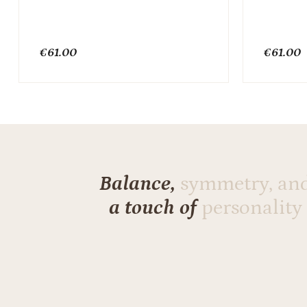
€
61.00
€
61.00
Balance,
symmetry, an
a touch of
personality