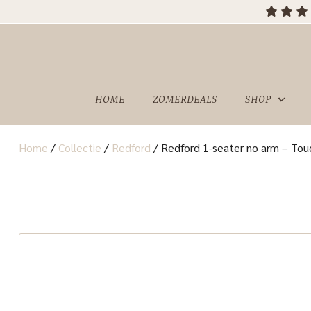
OVER
SHOWROOM
ONS
HOME
ZOMERDEALS
SHOP
Home
/
Collectie
/
Redford
/
Redford 1-seater no arm – Tou