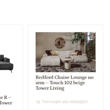
Redford Chaise Lounge no
arm – Touch 102 beige
Tower Living
se R –
Toevoegen aan verlanglijst
 Tower