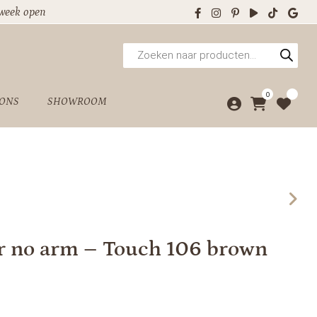
 week open
Producten
zoeken
0
 ONS
SHOWROOM
er no arm – Touch 106 brown