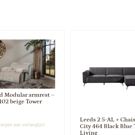
d Modular armrest –
102 beige Tower
Leeds 2 5-AL + Chai
egen aan verlanglijst
City 464 Black Blue
Living