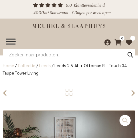
9.0
Klanttevredenheid
4000m² Showroom
7 Dagen per week open
0
Producten
zoeken
Home
/
Collectie
/
Leeds
/
Leeds 2 5-AL + Ottoman R – Touch 04
Taupe Tower Living