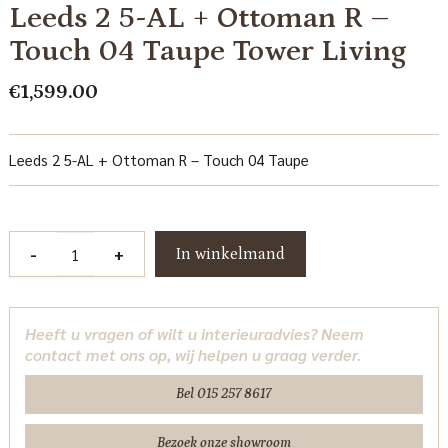
Leeds 2 5-AL + Ottoman R –
Touch 04 Taupe Tower Living
€
1,599.00
Leeds 2 5-AL + Ottoman R – Touch 04 Taupe
Leeds
-
+
In winkelmand
2
5-
AL
Heeft u vragen of wilt u interieuradvies? Neem
+
contact met ons op, wij helpen u graag verder.
Ottoman
R
Bel 015 257 8617
-
Touch
Bezoek onze showroom