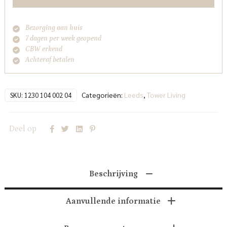
04
Taupe
Bezorging aan huis
Tower
7 dagen per week geopend
Living
CBW erkend
aantal
Achteraf betalen
Categorieën:
Leeds
,
Tower Living
SKU:
1230 104 002 04
Deel op
Beschrijving
Aanvullende informatie