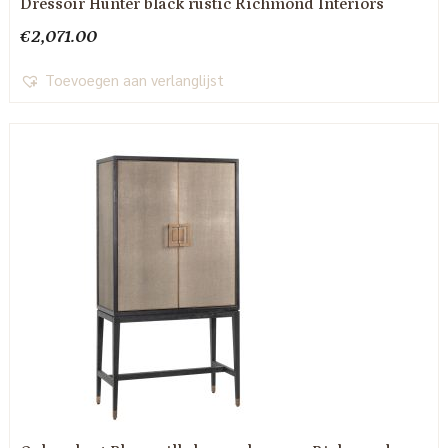
Dressoir Hunter black rustic Richmond Interiors
€
2,071.00
Toevoegen aan verlanglijst