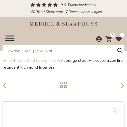
9.0
Klanttevredenheid
4000m² Showroom
7 Dagen per week open
0
Producten
zoeken
Home
/
Collectie
/
Lounge stoel
/
Lounge stoel Mia customized fire
retardant Richmond Interiors