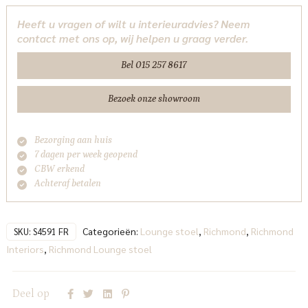
customized
Heeft u vragen of wilt u interieuradvies? Neem
fire
contact met ons op, wij helpen u graag verder.
retardant
Richmond
Bel 015 257 8617
Interiors
aantal
Bezoek onze showroom
Bezorging aan huis
7 dagen per week geopend
CBW erkend
Achteraf betalen
Categorieën:
Lounge stoel
,
Richmond
,
Richmond
SKU:
S4591 FR
Interiors
,
Richmond Lounge stoel
Deel op