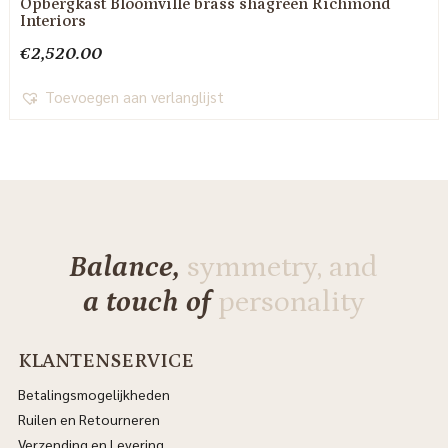
Opbergkast Bloomville brass shagreen Richmond
Interiors
€
2,520.00
Toevoegen aan verlanglijst
Balance,
symmetry, and
a touch of
personality
KLANTENSERVICE
Betalingsmogelijkheden
Ruilen en Retourneren
Verzending en Levering