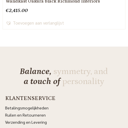
Wandkast Oakura black Richmond Interiors
€
2,415.00
Toevoegen aan verlanglijst
Balance,
symmetry, and
a touch of
personality
KLANTENSERVICE
Betalingsmogelijkheden
Ruilen en Retourneren
Verzending en Levering