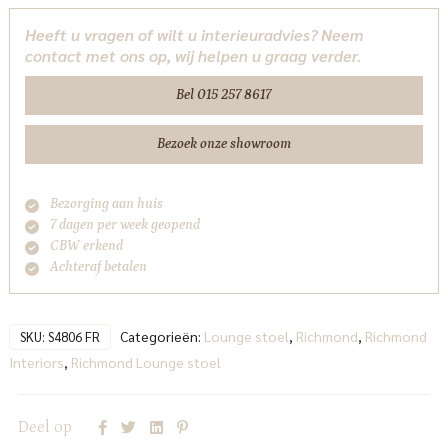
customized
Heeft u vragen of wilt u interieuradvies? Neem
fire
contact met ons op, wij helpen u graag verder.
retardant
Richmond
Bel 015 257 8617
Interiors
aantal
Bezoek onze showroom
Bezorging aan huis
7 dagen per week geopend
CBW erkend
Achteraf betalen
Categorieën:
Lounge stoel
,
Richmond
,
Richmond
SKU:
S4806 FR
Interiors
,
Richmond Lounge stoel
Deel op