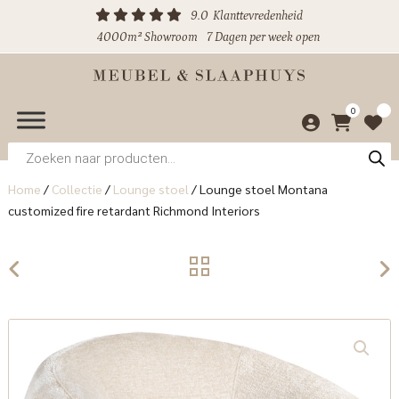
9.0
Klanttevredenheid
4000m² Showroom
7 Dagen per week open
0
Producten
zoeken
Home
/
Collectie
/
Lounge stoel
/
Lounge stoel Montana
customized fire retardant Richmond Interiors