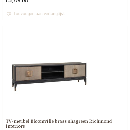
€
2,775.00
Toevoegen aan verlanglijst
TV-meubel Bloomville brass shagreen Richmond
Interiors