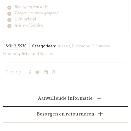
Bezorging aan huis
7 dagen per week geopend
CBW erkend
Achteraf betalen
Categorieën:
Kussen
,
Richmond
,
Richmond
SKU:
215970
Interiors
,
Richmond Kussen
Deel op
Aanvullende informatie
Bezorgen en retourneren