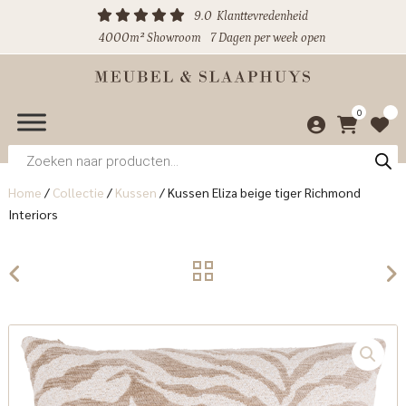
9.0
Klanttevredenheid
4000m² Showroom
7 Dagen per week open
0
Producten
zoeken
Home
/
Collectie
/
Kussen
/
Kussen Eliza beige tiger Richmond
Interiors