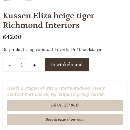
Kussen Eliza beige tiger
Richmond Interiors
€
42.00
Dit product is op voorraad. Levertijd 5-10 werkdagen
Kussen
-
+
In winkelmand
Eliza
beige
tiger
Heeft u vragen of wilt u interieuradvies? Neem
Richmond
contact met ons op, wij helpen u graag verder.
Interiors
aantal
Bel 015 257 8617
Bezoek onze showroom