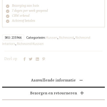
Bezorging aan huis
7 dagen per week geopend
CBW erkend
Achteraf betalen
Categorieën:
Kussen
,
Richmond
,
Richmond
SKU:
215966
Interiors
,
Richmond Kussen
Deel op
Aanvullende informatie
Bezorgen en retourneren