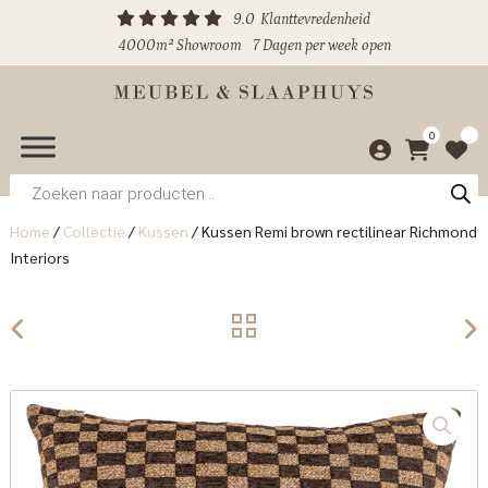
9.0
Klanttevredenheid
4000m² Showroom
7 Dagen per week open
0
Producten
zoeken
Home
/
Collectie
/
Kussen
/
Kussen Remi brown rectilinear Richmond
Interiors