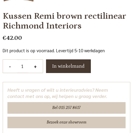
Kussen Remi brown rectilinear
Richmond Interiors
€
42.00
Dit product is op voorraad. Levertijd 5-10 werkdagen
Kussen
-
+
In winkelmand
Remi
brown
rectilinear
Heeft u vragen of wilt u interieuradvies? Neem
Richmond
contact met ons op, wij helpen u graag verder.
Interiors
aantal
Bel 015 257 8617
Bezoek onze showroom