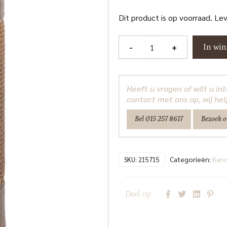
Dit product is op voorraad. Le
Kandelaar
-
+
In wi
Sky
brushed
gold
Heeft u vragen of wilt u i
large
contact met ons op, wij hel
Richmond
Bel 015 257 8617
Bezoek 
Interiors
aantal
Categorieën:
Kand
SKU:
215715
Deel op