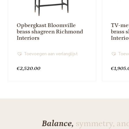
Opbergkast Bloomville
TV-meu
brass shagreen Richmond
brass 
Interiors
Interio
Toevoegen aan verlanglijst
Toevo
€
2,520.00
€
1,905.
Balance,
symmetry, an