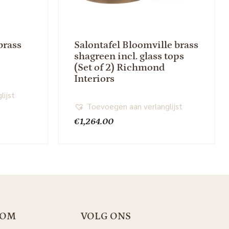
brass
Salontafel Bloomville brass
shagreen incl. glass tops
(Set of 2) Richmond
Interiors
lijst
Toevoegen aan verlanglijst
€
1,264.00
OOM
VOLG ONS