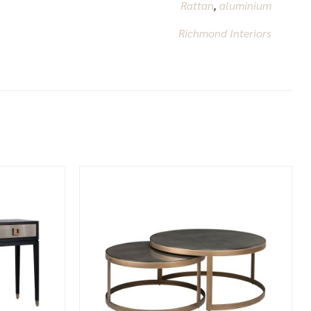
Rattan
,
aluminium
Richmond Interiors