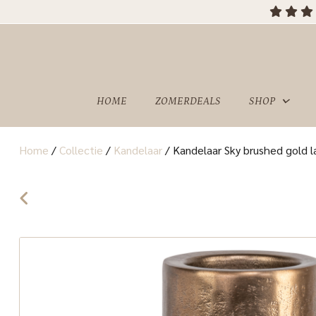
OVER
SHOWROOM
ONS
HOME
ZOMERDEALS
SHOP
Home
/
Collectie
/
Kandelaar
/
Kandelaar Sky brushed gold l