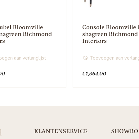
bel Bloomville
Console Bloomville 
shagreen Richmond
shagreen Richmond
rs
Interiors
egen aan verlanglijst
Toevoegen aan verlang
00
€
1,564.00
d
KLANTENSERVICE
SHOWR