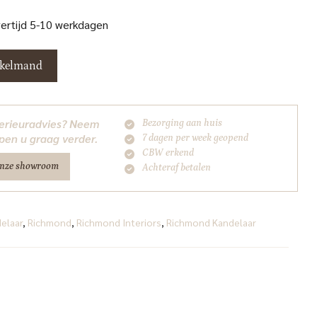
vertijd 5-10 werkdagen
nkelmand
nterieuradvies? Neem
Bezorging aan huis
pen u graag verder.
7 dagen per week geopend
CBW erkend
onze showroom
Achteraf betalen
elaar
,
Richmond
,
Richmond Interiors
,
Richmond Kandelaar