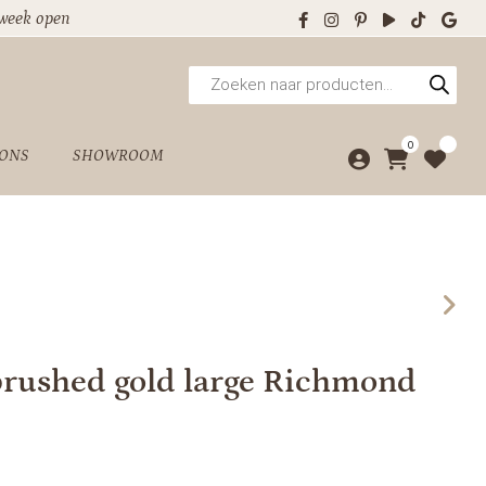
 week open
Producten
zoeken
0
 ONS
SHOWROOM
brushed gold large Richmond