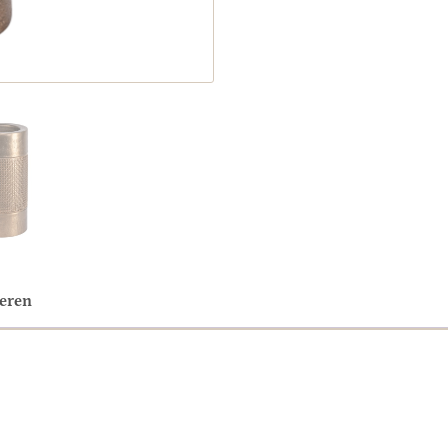
neren