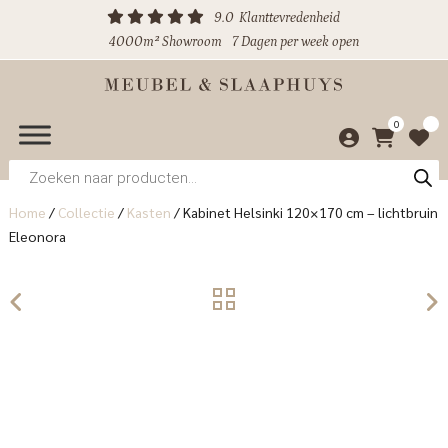
9.0
Klanttevredenheid
4000m² Showroom
7 Dagen per week open
0
Producten
zoeken
Home
/
Collectie
/
Kasten
/
Kabinet Helsinki 120×170 cm – lichtbruin
Eleonora