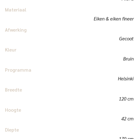
Materiaal
Eiken & eiken fineer
Afwerking
Gecoat
Kleur
Bruin
Programma
Helsinki
Breedte
120 cm
Hoogte
42 cm
Diepte
170 cm