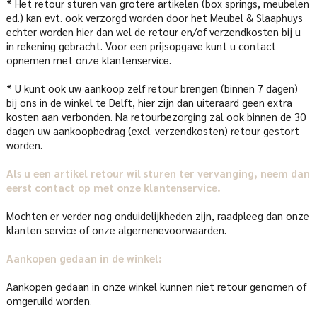
* Het retour sturen van grotere artikelen (box springs, meubelen
ed.) kan evt. ook verzorgd worden door het Meubel & Slaaphuys
echter worden hier dan wel de retour en/of verzendkosten bij u
in rekening gebracht. Voor een prijsopgave kunt u contact
opnemen met onze klantenservice.
* U kunt ook uw aankoop zelf retour brengen (binnen 7 dagen)
bij ons in de winkel te Delft, hier zijn dan uiteraard geen extra
kosten aan verbonden. Na retourbezorging zal ook binnen de 30
dagen uw aankoopbedrag (excl. verzendkosten) retour gestort
worden.
Als u een artikel retour wil sturen ter vervanging, neem dan
eerst contact op met onze klantenservice.
Mochten er verder nog onduidelijkheden zijn, raadpleeg dan onze
klanten service of onze algemenevoorwaarden.
Aankopen gedaan in de winkel:
Aankopen gedaan in onze winkel kunnen niet retour genomen of
omgeruild worden.