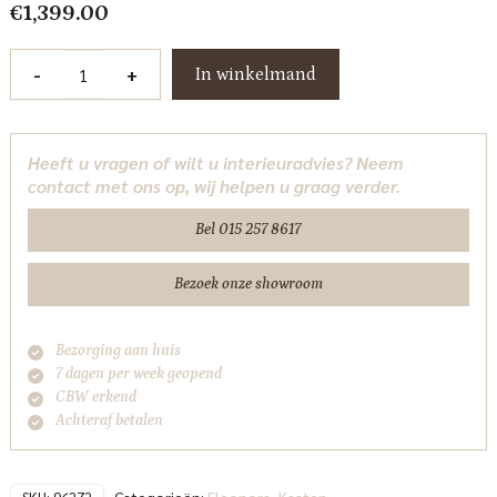
€
1,399.00
Kabinet
-
+
In winkelmand
Helsinki
120x170
cm
Heeft u vragen of wilt u interieuradvies? Neem
-
contact met ons op, wij helpen u graag verder.
lichtbruin
Eleonora
Bel 015 257 8617
aantal
Bezoek onze showroom
Bezorging aan huis
7 dagen per week geopend
CBW erkend
Achteraf betalen