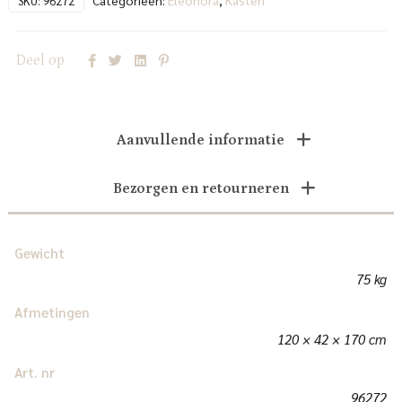
Categorieën:
Eleonora
,
Kasten
SKU:
96272
Deel op
Aanvullende informatie
Bezorgen en retourneren
Gewicht
75 kg
Afmetingen
120 × 42 × 170 cm
Art. nr
96272