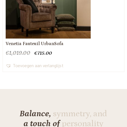
Venetia Fauteuil UrbanSofa
Oorspronkelijke
Huidige
€
1,019.00
€
715.00
prijs
prijs
was:
is:
Toevoegen aan verlanglijst
€1,019.00.
€715.00.
Balance,
symmetry, and
a touch of
personality