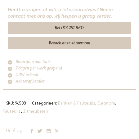
-
Heeft u vragen of wilt u interieuradvies? Neem
taupe
contact met ons op, wij helpen u graag verder.
Bay
Eleonora
Bel 015 257 8617
aantal
Bezoek onze showroom
Bezorging aan huis
7 dagen per week geopend
CBW erkend
Achteraf betalen
Categorieën:
Banken & Fauteuils
,
Eleonora
,
SKU:
96508
Fauteuils
,
Zitmeubelen
Deel op