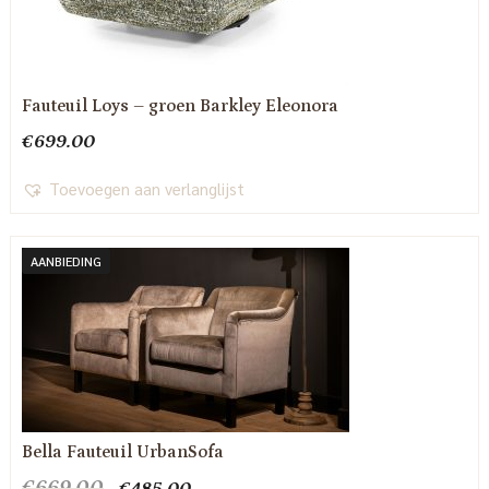
Fauteuil Loys – groen Barkley Eleonora
€
699.00
Toevoegen aan verlanglijst
AANBIEDING
Bella Fauteuil UrbanSofa
Oorspronkelijke
Huidige
€
669.00
€
485.00