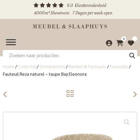
9.0
Klanttevredenheid
4000m² Showroom
7 Dagen per week open
0
Producten
zoeken
Home
/
Collectie
/
Zitmeubelen
/
Banken & Fauteuils
/
Fauteuils
/
Fauteuil Reza naturel – taupe Bay Eleonora