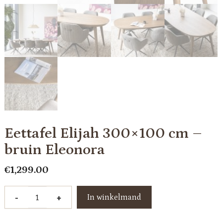
Eettafel Elijah 300×100 cm –
bruin Eleonora
€
1,299.00
Eettafel
-
+
In winkelmand
Elijah
300x100