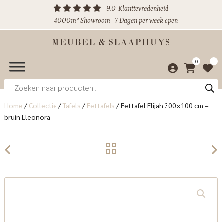
9.0
Klanttevredenheid
4000m² Showroom
7 Dagen per week open
0
Producten
zoeken
Home
/
Collectie
/
Tafels
/
Eettafels
/
Eettafel Elijah 300×100 cm –
bruin Eleonora