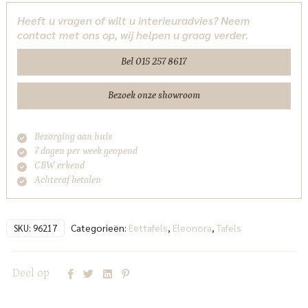
cm
Heeft u vragen of wilt u interieuradvies? Neem
-
contact met ons op, wij helpen u graag verder.
bruin
Eleonora
Bel 015 257 8617
aantal
Bezoek onze showroom
Bezorging aan huis
7 dagen per week geopend
CBW erkend
Achteraf betalen
Categorieën:
Eettafels
,
Eleonora
,
Tafels
SKU:
96217
Deel op