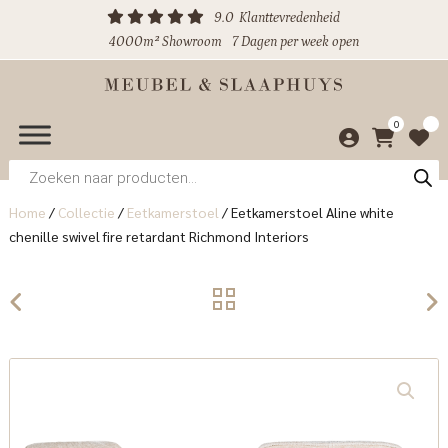
9.0
Klanttevredenheid
4000m² Showroom
7 Dagen per week open
0
Producten
zoeken
Home
/
Collectie
/
Eetkamerstoel
/
Eetkamerstoel Aline white
chenille swivel fire retardant Richmond Interiors