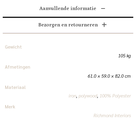
Aanvullende informatie
Bezorgen en retourneren
Gewicht
105 kg
Afmetingen
61.0 × 59.0 × 82.0 cm
Materiaal
iron
,
polywood
,
100% Polyester
Merk
Richmond Interiors