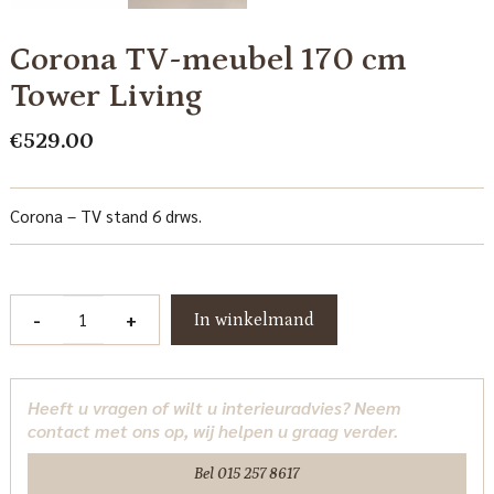
Corona TV-meubel 170 cm
Tower Living
€
529.00
Corona – TV stand 6 drws.
Corona
-
+
In winkelmand
TV-
meubel
170
Heeft u vragen of wilt u interieuradvies? Neem
cm
contact met ons op, wij helpen u graag verder.
Tower
Living
Bel 015 257 8617
aantal