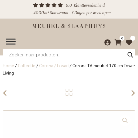
9.0
Klanttevredenheid
4000m² Showroom
7 Dagen per week open
0
Producten
zoeken
Home
/
Collectie
/
Corona / Losari
/
Corona TV-meubel 170 cm Tower
Living