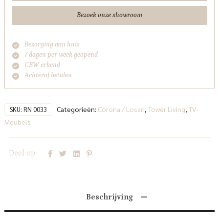
Bezoek onze showroom
Bezorging aan huis
7 dagen per week geopend
CBW erkend
Achteraf betalen
Categorieën:
Corona / Losari
,
Tower Living
,
TV-
SKU:
RN 0033
Meubels
Deel op
Beschrijving