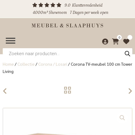
9.0
Klanttevredenheid
4000m² Showroom
7 Dagen per week open
0
Producten
zoeken
Home
/
Collectie
/
Corona / Losari
/
Corona TV-meubel 100 cm Tower
Living