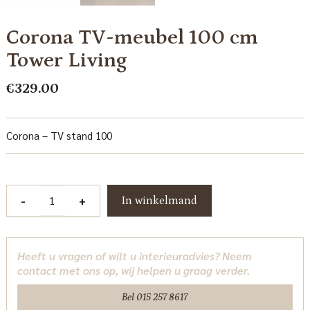
Corona TV-meubel 100 cm
Tower Living
€
329.00
Corona – TV stand 100
Corona
-
+
In winkelmand
TV-
meubel
100
Heeft u vragen of wilt u interieuradvies? Neem
cm
contact met ons op, wij helpen u graag verder.
Tower
Living
Bel 015 257 8617
aantal