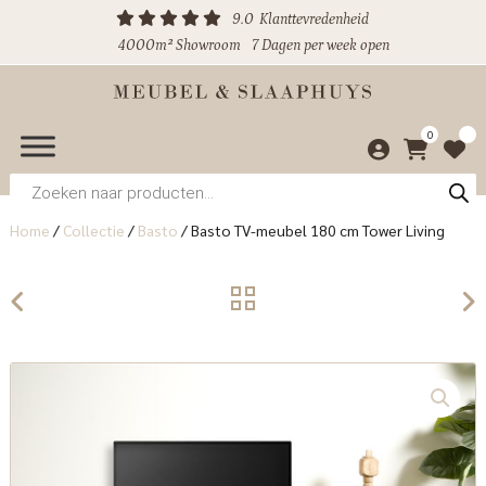
9.0
Klanttevredenheid
4000m² Showroom
7 Dagen per week open
0
Producten
zoeken
Home
/
Collectie
/
Basto
/
Basto TV-meubel 180 cm Tower Living