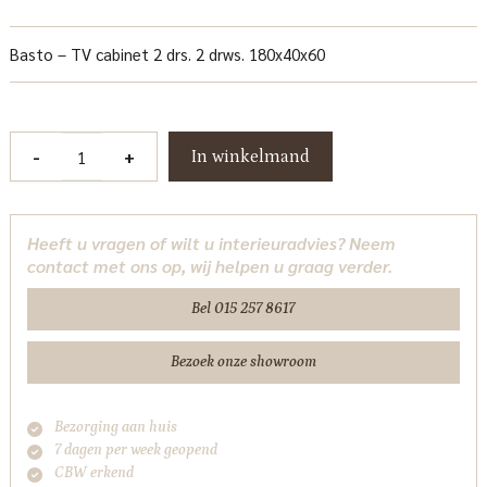
Basto – TV cabinet 2 drs. 2 drws. 180x40x60
Basto
-
+
In winkelmand
TV-
meubel
180
Heeft u vragen of wilt u interieuradvies? Neem
cm
contact met ons op, wij helpen u graag verder.
Tower
Living
Bel 015 257 8617
aantal
Bezoek onze showroom
Bezorging aan huis
7 dagen per week geopend
CBW erkend