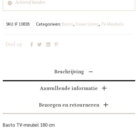
Achteraf betalen
Categorieën:
Basto
,
Tower Living
,
TV-Meubels
SKU:
IF 1083B
Deel op
Beschrijving
Aanvullende informatie
Bezorgen en retourneren
Basto TV-meubel 180 cm