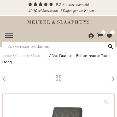
9.0
Klanttevredenheid
4000m² Showroom
7 Dagen per week open
0
Producten
zoeken
Home
/
Collectie
/
Fauteuils
/
Civo Fauteuil – Bull anthracite Tower
Living