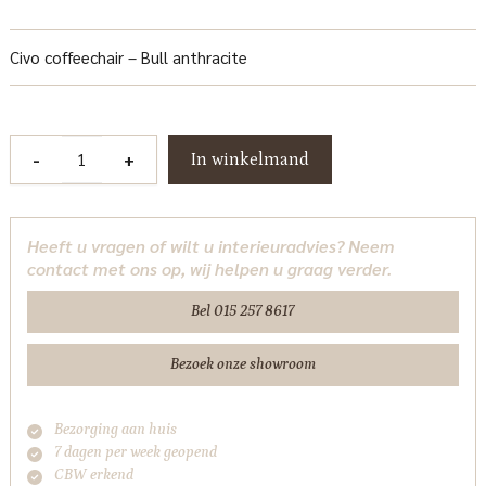
Civo coffeechair – Bull anthracite
Civo
-
+
In winkelmand
Fauteuil
-
Bull
Heeft u vragen of wilt u interieuradvies? Neem
anthracite
contact met ons op, wij helpen u graag verder.
Tower
Living
Bel 015 257 8617
aantal
Bezoek onze showroom
Bezorging aan huis
7 dagen per week geopend
CBW erkend