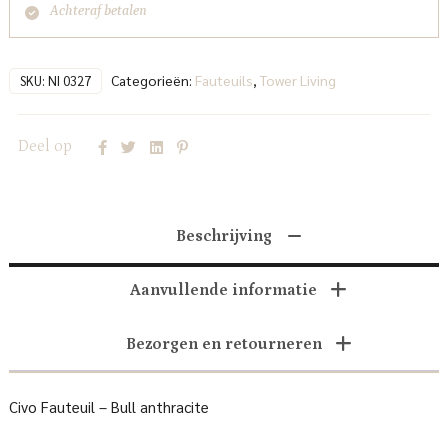
Achteraf betalen
Categorieën:
Fauteuils
,
Tower Living
SKU:
NI 0327
Deel op
Beschrijving
Aanvullende informatie
Bezorgen en retourneren
Civo Fauteuil – Bull anthracite